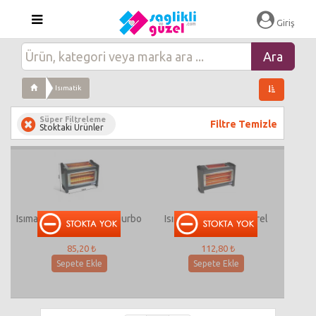
Giriş
Isımatik
Süper Filtreleme
Filtre Temizle
Stoktaki Ürünler
Isımatik 511 Eko Dikey Turbo
Isımatik 502 Lüx Naturel
1800W 2+1 Isıtıcı
3000W 3+1 Isıtıcı
85,20 ₺
112,80 ₺
Sepete Ekle
Sepete Ekle