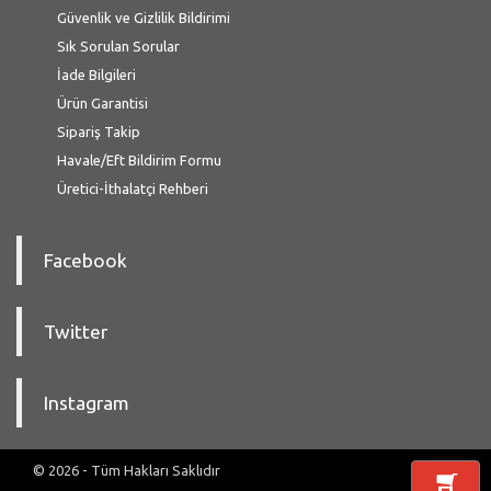
Güvenlik ve Gizlilik Bildirimi
Sık Sorulan Sorular
İade Bilgileri
Ürün Garantisi
Sipariş Takip
Havale/Eft Bildirim Formu
Üretici-İthalatçi Rehberi
Facebook
Twitter
Instagram
© 2026 - Tüm Hakları Saklıdır