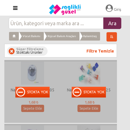
Giriş
Vücut Bakımı
Kişisel Bakım Araçları
Kalemtraş
Süper Filtreleme
Filtre Temizle
Stoktaki Ürünler
Nascita Kalemtraş SH-05
Nascita Kalemtraş SH-25
1,68 ₺
1,68 ₺
Sepete Ekle
Sepete Ekle