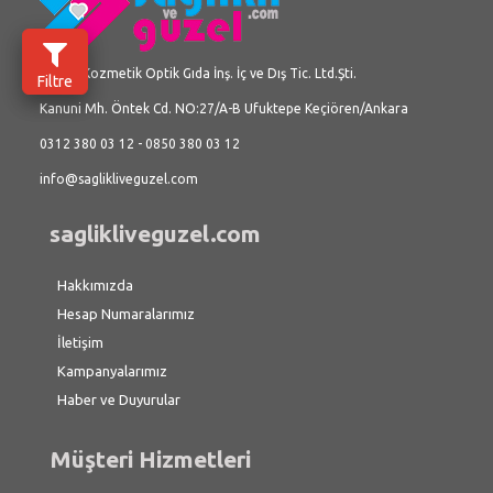
Üç İlke Kozmetik Optik Gıda İnş. İç ve Dış Tic. Ltd.Şti.
Filtre
Kanuni Mh. Öntek Cd. NO:27/A-B Ufuktepe Keçiören/Ankara
0312 380 03 12 - 0850 380 03 12
info@saglikliveguzel.com
saglikliveguzel.com
Hakkımızda
Hesap Numaralarımız
İletişim
Kampanyalarımız
Haber ve Duyurular
Müşteri Hizmetleri