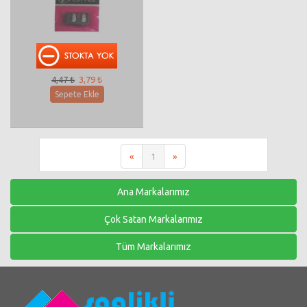
Flormar Kalemtraş
4,47 ₺
3,79 ₺
Sepete Ekle
«
1
»
Ana Markalarımız
Çok Satan Markalarımız
Tüm Markalarımız