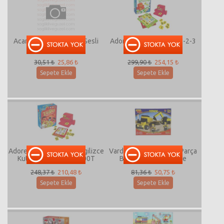
Acar Oyuncak 3 Asorti Sesli
Adore Oyuncak Zingo 1-2-3
Tabanca CH222A-1
ROTT7703
30,51 ₺
25,86 ₺
299,90 ₺
254,15 ₺
Sepete Ekle
Sepete Ekle
Adore Oyuncak Zingo İngilizce
Vardem Best Lock 124 Parça
Kutu Oyunu ROTT7700T
Blok Oyun Seti İtfaiye
248,37 ₺
210,48 ₺
81,36 ₺
50,75 ₺
Sepete Ekle
Sepete Ekle