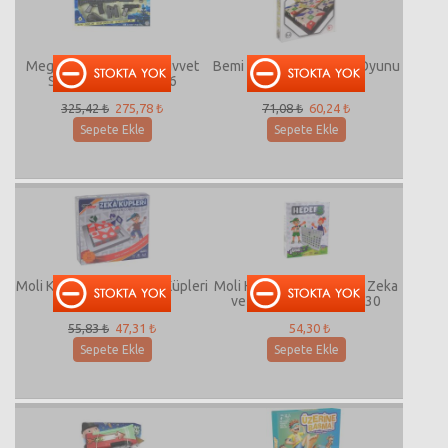
Mega Oyuncak Özel Kuvvet
Bemi Eko Renkli Küpler Oyunu
Silah Seti GON00446
009612
325,42 ₺
275,78 ₺
71,08 ₺
60,24 ₺
Sepete Ekle
Sepete Ekle
Moli Kutulu Eğitici Zeka Küpleri
Moli Hedef 5 Akıl Mantık Zeka
( Q-bitz ) 01360
ve Strateji Oyunu 00130
55,83 ₺
47,31 ₺
54,30 ₺
Sepete Ekle
Sepete Ekle