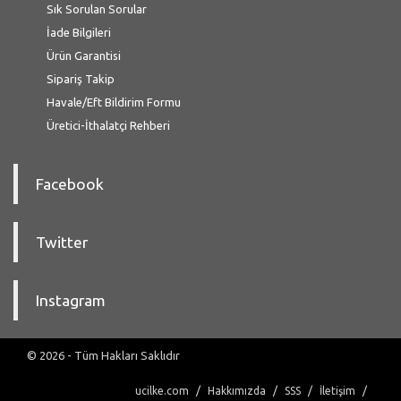
Sık Sorulan Sorular
İade Bilgileri
Ürün Garantisi
Sipariş Takip
Havale/Eft Bildirim Formu
Üretici-İthalatçi Rehberi
Facebook
Twitter
Instagram
© 2026 - Tüm Hakları Saklıdır
ucilke.com
Hakkımızda
SSS
İletişim