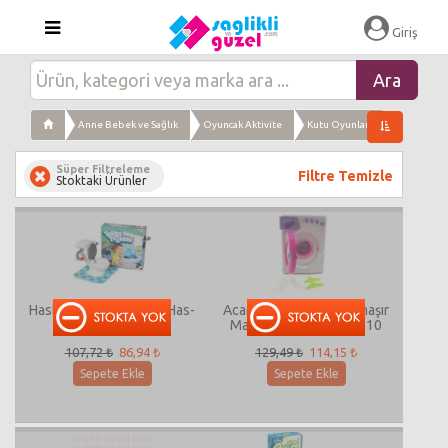
Giriş
Anne Bebek ve Sağlık
Oyuncak Aktivite
Kutu Oyunları
Süper Filtreleme
Filtre Temizle
Stoktaki Ürünler
Hasbro Toilet Trouble Has-
Acar Sesli Işıklı Pilli Çamaşır
c0447
Makinası ACR-LS820G10
107,72 ₺
86,94 ₺
129,49 ₺
114,15 ₺
Sepete Ekle
Sepete Ekle