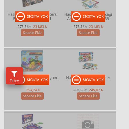
Hasbro Monopoly Cheaters
Hasbro Monopoly Y Kuşağı
Edition Türkçe E1871
Aktivite Oyunları E4989
273,56 ₺
231,83 ₺
273,56 ₺
231,83 ₺
Sepete Ekle
Sepete Ekle
Rush Hour Trafik Zeka Oyunu
Hasbro Monopoly Gamer
Filtre
C1815
254,24 ₺
293,90 ₺
249,07 ₺
Sepete Ekle
Sepete Ekle