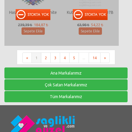
Hasbro Monopoly Fortnite
Kutulu Pilli Karınca 5907B
E6603
239,39 ₺
184,87 ₺
63,98 ₺
54,22 ₺
Sepete Ekle
Sepete Ekle
«
1
2
3
4
5
...
14
»
Ana Markalarımız
Çok Satan Markalarımız
Tüm Markalarımız