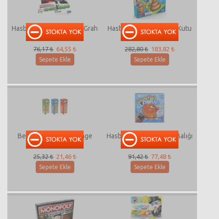
Hasbro Monopoly Cash Grah
Hasbro Üzerine Basma Kutu
E3037
Oyunu E2489
76,17 ₺
64,55 ₺
282,80 ₺
183,82 ₺
Sepete Ekle
Sepete Ekle
Bemi 040077 Eko Denge
Hasbro Yaramaz Balon Balığı
Oyunu
E3255
25,32 ₺
21,46 ₺
91,42 ₺
77,48 ₺
Sepete Ekle
Sepete Ekle