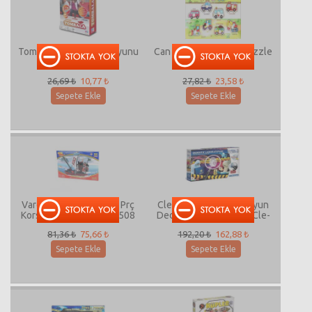
Tombala Yılbaşı Kutu Oyunu
Can Oyuncak Ahşap Puzzle
26,69 ₺
10,77 ₺
27,82 ₺
23,58 ₺
Sepete Ekle
Sepete Ekle
Vardem Best Lock 191 Prç
Clementonı Bilim ve Oyun
Korsan Gemisi Lego 16508
Dedektif Laboratuvarı Cle-
64444
81,36 ₺
75,66 ₺
192,20 ₺
162,88 ₺
Sepete Ekle
Sepete Ekle