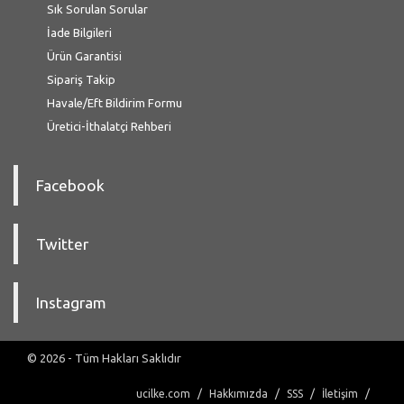
Sık Sorulan Sorular
İade Bilgileri
Ürün Garantisi
Sipariş Takip
Havale/Eft Bildirim Formu
Üretici-İthalatçi Rehberi
Facebook
Twitter
Instagram
© 2026 - Tüm Hakları Saklıdır
ucilke.com
Hakkımızda
SSS
İletişim