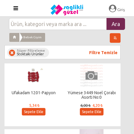
Giriş
Bebek Giyim
Süper Filtreleme
Filtre Temizle
Stoktaki Ürünler
Ufakadam 1201-Papyon
Yümese 3449 Noel Çorabı
Asorti No:0
5,34 ₺
6,00 ₺
4,20 ₺
Sepete Ekle
Sepete Ekle