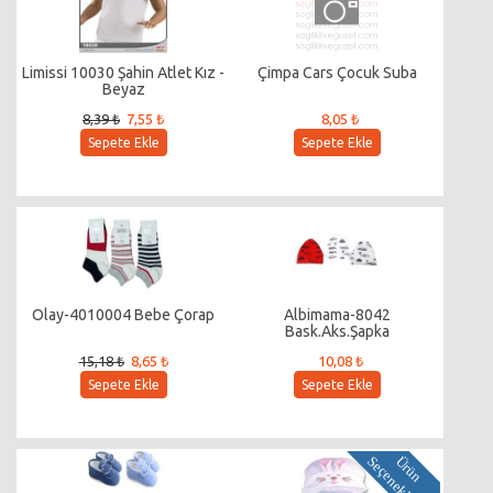
Limissi 10030 Şahin Atlet Kız -
Çimpa Cars Çocuk Suba
Beyaz
8,39 ₺
7,55 ₺
8,05 ₺
Sepete Ekle
Sepete Ekle
Olay-4010004 Bebe Çorap
Albimama-8042
Bask.Aks.Şapka
15,18 ₺
8,65 ₺
10,08 ₺
Sepete Ekle
Sepete Ekle
i
Ü
r
ü
n
S
e
ç
e
n
e
k
l
e
r