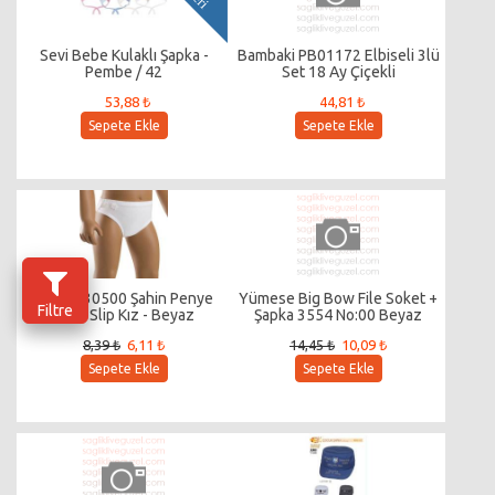
Sevi Bebe Kulaklı Şapka -
Bambaki PB01172 Elbiseli 3lü
Pembe / 42
Set 18 Ay Çiçekli
53,88 ₺
44,81 ₺
Sepete Ekle
Sepete Ekle
Limissi 30500 Şahin Penye
Yümese Big Bow File Soket +
Filtre
Boto Slip Kız - Beyaz
Şapka 3554 No:00 Beyaz
8,39 ₺
6,11 ₺
14,45 ₺
10,09 ₺
Sepete Ekle
Sepete Ekle