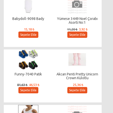
Babydoll-9098 Bady
Yümese 3449 Noel Çorabı
Asorti No:1
15,18 ₺
11,20 ₺
3,92 ₺
Sepete Ekle
Sepete Ekle
Funny-7040 Patik
Akcan Penti Pretty Unicorn
Crown Külotlu
81,63 ₺
46,53 ₺
25,36 ₺
Sepete Ekle
Sepete Ekle