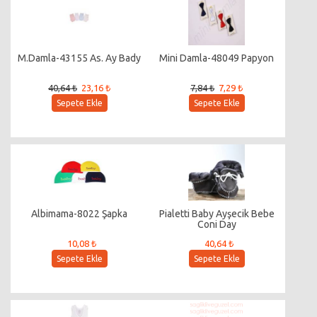
M.Damla-43155 As. Ay Bady
Mini Damla-48049 Papyon
40,64 ₺
23,16 ₺
7,84 ₺
7,29 ₺
Sepete Ekle
Sepete Ekle
Albimama-8022 Şapka
Pialetti Baby Ayşecik Bebe
Coni Day
10,08 ₺
40,64 ₺
Sepete Ekle
Sepete Ekle