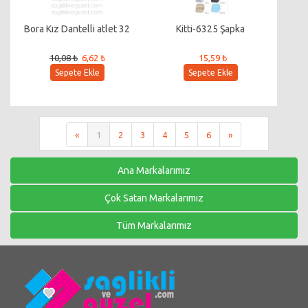
Bora Kız Dantelli atlet 32
Kitti-6325 Şapka
10,08 ₺
6,62 ₺
15,59 ₺
Sepete Ekle
Sepete Ekle
«
1
2
3
4
5
6
»
Ana Markalarımız
Çok Satan Markalarımız
Tüm Markalarımız