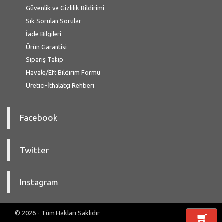
Güvenlik ve Gizlilik Bildirimi
Sık Sorulan Sorular
İade Bilgileri
Ürün Garantisi
Sipariş Takip
Havale/Eft Bildirim Formu
Üretici-İthalatçi Rehberi
Facebook
Twitter
Instagram
© 2026 - Tüm Hakları Saklıdır