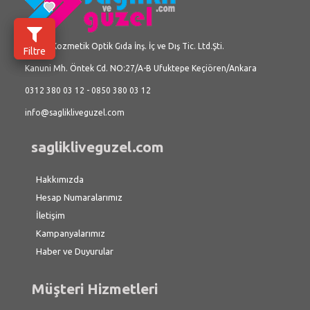
Üç İlke Kozmetik Optik Gıda İnş. İç ve Dış Tic. Ltd.Şti.
Filtre
Kanuni Mh. Öntek Cd. NO:27/A-B Ufuktepe Keçiören/Ankara
0312 380 03 12 - 0850 380 03 12
info@saglikliveguzel.com
saglikliveguzel.com
Hakkımızda
Hesap Numaralarımız
İletişim
Kampanyalarımız
Haber ve Duyurular
Müşteri Hizmetleri