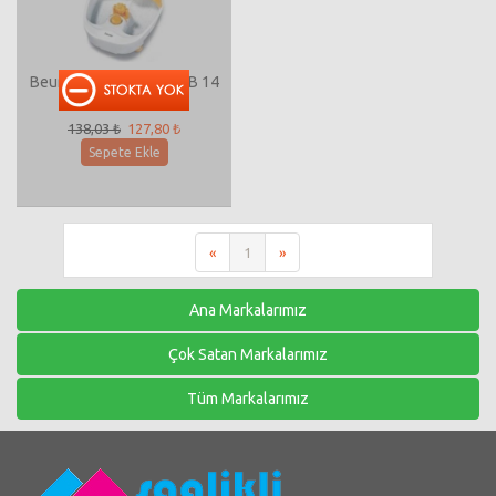
Beurer Ayak Banyosu FB 14
138,03 ₺
127,80 ₺
Sepete Ekle
«
1
»
Ana Markalarımız
Çok Satan Markalarımız
Tüm Markalarımız