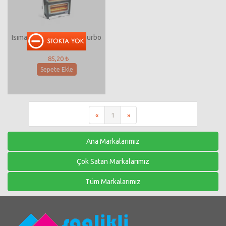
Isımatik 511 Eko Dikey Turbo
1800W 2+1 Isıtıcı
85,20 ₺
Sepete Ekle
«
1
»
Ana Markalarımız
Çok Satan Markalarımız
Tüm Markalarımız