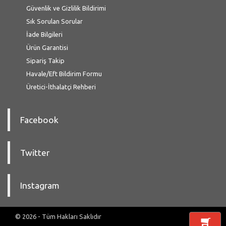
Güvenlik ve Gizlilik Bildirimi
Sık Sorulan Sorular
İade Bilgileri
Ürün Garantisi
Sipariş Takip
Havale/Eft Bildirim Formu
Üretici-İthalatçi Rehberi
Facebook
Twitter
Instagram
© 2026 - Tüm Hakları Saklıdır