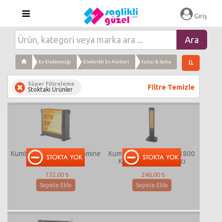
Giriş
Ev Elektroniği
Elektrikli Ev Aletleri
Isıtıcı & Soba
Süper Filtreleme
Filtre Temizle
Stoktaki Ürünler
Kumtel Soba Ks-2761 Şömine
Kumtel Mh-1800 Orbıt 1800
Kalın Çubuk
Kule Tipi Quartz Isıtıcı
132,00 ₺
246,00 ₺
Sepete Ekle
Sepete Ekle