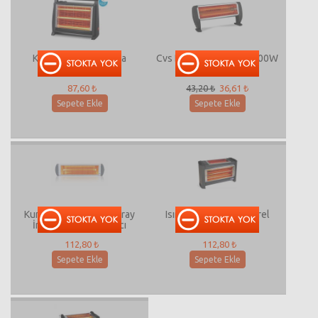
Kumtel Lx-2835 Soba
Cvs Dn 2039 Aymira 1200W
Isıtıcı
87,60 ₺
43,20 ₺
36,61 ₺
Sepete Ekle
Sepete Ekle
Kumtel E-23 2570 Ecoray
Isımatik 502 Lüx Naturel
İnfrared 2300W Isıtıcı
3000W 3+1 Isıtıcı
112,80 ₺
112,80 ₺
Sepete Ekle
Sepete Ekle