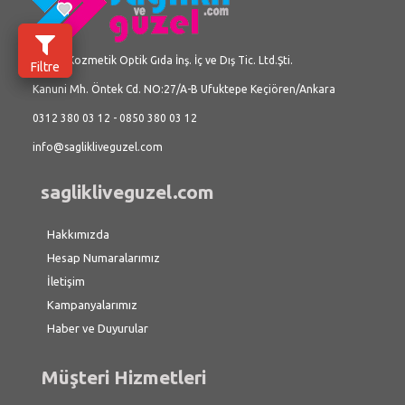
Üç İlke Kozmetik Optik Gıda İnş. İç ve Dış Tic. Ltd.Şti.
Filtre
Kanuni Mh. Öntek Cd. NO:27/A-B Ufuktepe Keçiören/Ankara
0312 380 03 12 - 0850 380 03 12
info@saglikliveguzel.com
saglikliveguzel.com
Hakkımızda
Hesap Numaralarımız
İletişim
Kampanyalarımız
Haber ve Duyurular
Müşteri Hizmetleri