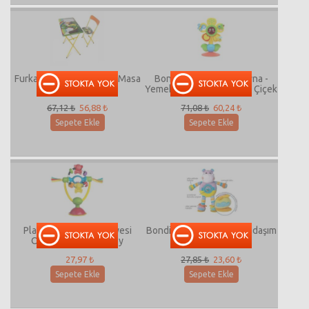
Furkan Group Dinazorlu Masa
Bondigo Döndür Ve Oyna -
Sandalye
Yemek Arkadaşım Sevimli Çiçek
67,12 ₺
56,88 ₺
71,08 ₺
60,24 ₺
Sepete Ekle
Sepete Ekle
Playgro Mama Sandalyesi
Bondigo Neşeli obur arkadaşım
Oyuncağı Spining Toy
hippo
27,97 ₺
27,85 ₺
23,60 ₺
Sepete Ekle
Sepete Ekle