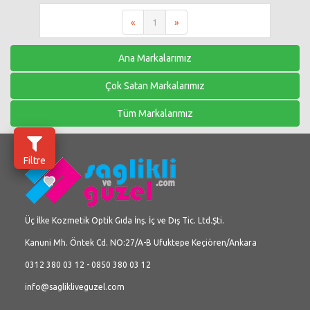
«
1
»
Ana Markalarımız
Çok Satan Markalarımız
Tüm Markalarımız
Filtre
Üç İlke Kozmetik Optik Gıda İnş. İç ve Dış Tic. Ltd.Şti.
Kanuni Mh. Öntek Cd. NO:27/A-B Ufuktepe Keçiören/Ankara
0312 380 03 12 - 0850 380 03 12
info@saglikliveguzel.com