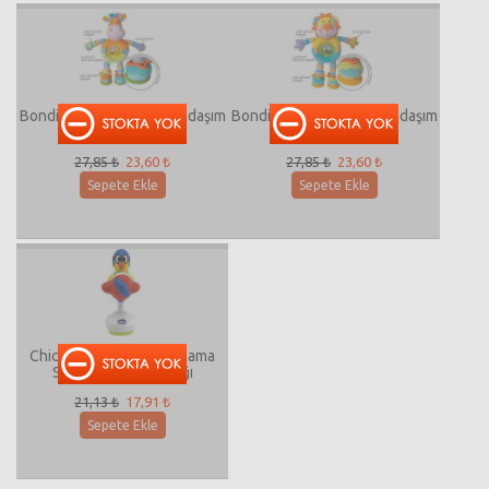
Bondigo Neşeli obur arkadaşım
Bondigo Neşeli obur arkadaşım
zürafa
aslan
27,85 ₺
23,60 ₺
27,85 ₺
23,60 ₺
Sepete Ekle
Sepete Ekle
Chicco Minik Kanarya Mama
Sandalyesi Oyuncağı
21,13 ₺
17,91 ₺
Sepete Ekle