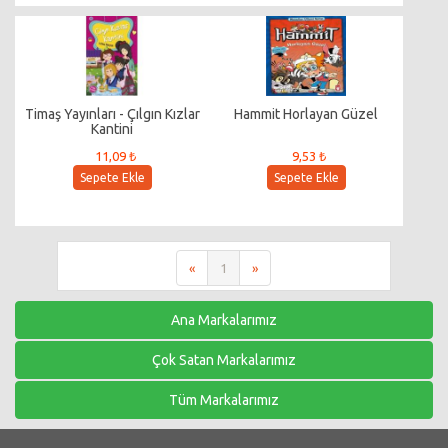
Timaş Yayınları - Çılgın Kızlar
Hammit Horlayan Güzel
Kantini
11,09 ₺
9,53 ₺
Sepete Ekle
Sepete Ekle
«
1
»
Ana Markalarımız
Çok Satan Markalarımız
Tüm Markalarımız