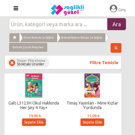
Giriş
Anne Bebek ve Sağlık
Bebek Bakım Banyo ve Sağlık
Bebek Çocuk Kitapları
Süper Filtreleme
Filtre Temizle
Stoktaki Ürünler
Galt L3123H Okul Hakkında
Timaş Yayınları - Mine Kızlar
Her Şey 4 Yaş+
Yurdunda
19,90 ₺
11,09 ₺
Sepete Ekle
Sepete Ekle