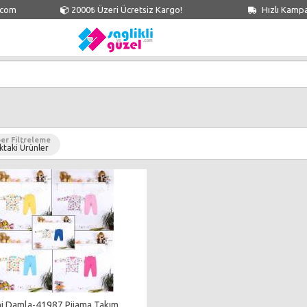
.com
2000₺ Üzeri Ücretsiz Kargo!
Hızlı Kamp
er Filtreleme
ktaki Ürünler
i Damla-41987 Pijama Takım