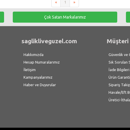
«
1
»
Çok Satan Markalarımız
saglikliveguzel.com
Müşteri 
Hakkımızda
Güvenlik ve Gi
Hesap Numaralarımız
Sık Sorulan 
İletişim
İade Bilgileri
Kampanyalarımız
Ürün Garanti
Haber ve Duyurular
Sipariş Taki
Havale/Eft B
Üretici-İthal