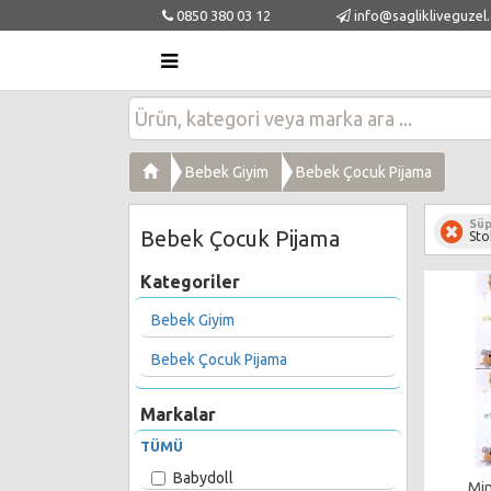
0850 380 03 12
info@saglikliveguzel
Bebek Giyim
Bebek Çocuk Pijama
Süp
Bebek Çocuk Pijama
Sto
Kategoriler
Bebek Giyim
Bebek Çocuk Pijama
Markalar
TÜMÜ
Babydoll
Min