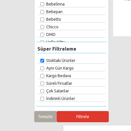
Bebelinna
Bebepan
Bebetto
Chicco
DMD
Hello Kitty
Süper Filtreleme
Mini Damla
Mini Okyanus
Stoktaki Ürünler
Sevi Bebe
Aynı Gün Kargo
Tarık Baby
Kargo Bedava
Yuvam
Süreli Fırsatlar
Çok Satanlar
İndirimli Ürünler