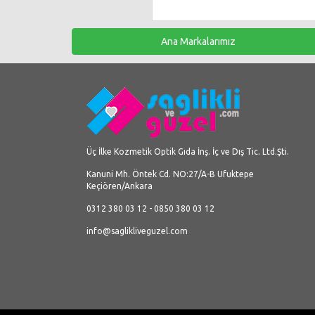
Ana Markalarımız
Üç İlke Kozmetik Optik Gıda İnş. İç ve Dış Tic. Ltd.Şti.
Kanuni Mh. Öntek Cd. NO:27/A-B Ufuktepe
Keçiören/Ankara
0312 380 03 12 - 0850 380 03 12
info@saglikliveguzel.com