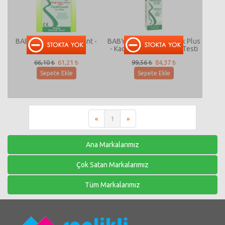
BABYSTART Fertil Count -
BABYSTART Fertil Check Plus
Erkek Kısırlık Testi
- Kadın ve Erkek Kısırlık Testi
66,10 ₺
61,21 ₺
99,56 ₺
84,37 ₺
Sepete Ekle
Sepete Ekle
«
1
»
Ana Markalarımız
Çok Satan Markalarımız
Tüm Markalarımız