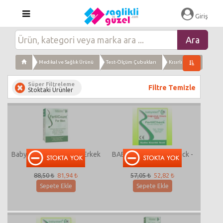
Giriş
Medikal ve Sağlık Ürünü
Test-Ölçüm Çubukları
Kısırlık Testi
Süper Filtreleme
Filtre Temizle
Stoktaki Ürünler
Babystart FertilCount2 Erkek
BABYSTART Fertil Check -
Kısırlık Testi ( 2'li )
Kadın Kısırlık Testi
88,50 ₺
81,94 ₺
57,05 ₺
52,82 ₺
Sepete Ekle
Sepete Ekle