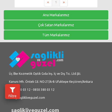
«
1
»
Ana Markalarımız
Çok Satan Markalarımız
Tüm Markalarımız
Üç İlke Kozmetik Optik Gıda İnş. İç ve Dış Tic. Ltd.Şti.
Kanuni Mh. Öntek Cd. NO:27/A-B Ufuktepe Keçiören/Ankara
0312 380 03 12 - 0850 380 03 12
Filtre
info@saglikliveguzel.com
saglikliveguzel.com