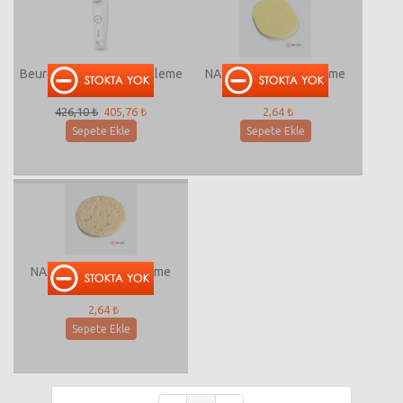
Beurer FC 45 Yüz Temizleme
NASCİTA Yüz Temizleme
Fırçası
Süngeri MJ-201
426,10 ₺
405,76 ₺
2,64 ₺
Sepete Ekle
Sepete Ekle
NASCİTA Yüz Temizleme
Süngeri
2,64 ₺
Sepete Ekle