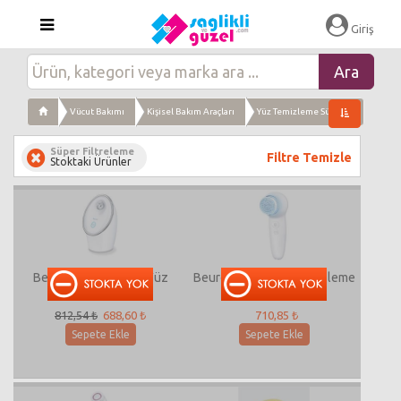
Giriş
Vücut Bakımı
Kişisel Bakım Araçları
Yüz Temizleme Süngeri
Süper Filtreleme
Filtre Temizle
Stoktaki Ürünler
Beurer FC 72 İyonlu Yüz
Beurer FC 65 Yüz Temizleme
Saunası
Fırçası
812,54 ₺
688,60 ₺
710,85 ₺
Sepete Ekle
Sepete Ekle