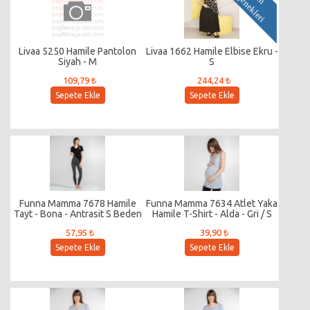
i
Livaa 5250 Hamile Pantolon
Livaa 1662 Hamile Elbise Ekru -
Siyah - M
S
109,79 ₺
244,24 ₺
Sepete Ekle
Sepete Ekle
Funna Mamma 7678 Hamile
Funna Mamma 7634 Atlet Yaka
Tayt - Bona - Antrasit S Beden
Hamile T-Shirt - Alda - Gri / S
Beden
57,95 ₺
39,90 ₺
Sepete Ekle
Sepete Ekle