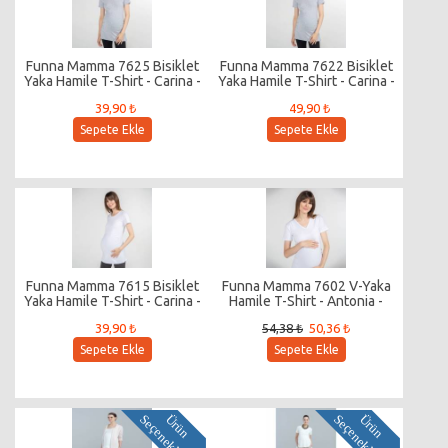
Funna Mamma 7625 Bisiklet
Funna Mamma 7622 Bisiklet
Yaka Hamile T-Shirt - Carina -
Yaka Hamile T-Shirt - Carina -
Gri / XL
Gri / S Beden
39,90 ₺
49,90 ₺
Sepete Ekle
Sepete Ekle
Funna Mamma 7615 Bisiklet
Funna Mamma 7602 V-Yaka
Yaka Hamile T-Shirt - Carina -
Hamile T-Shirt - Antonia -
Beyaz / M
Beyaz / S Beden
39,90 ₺
54,38 ₺
50,36 ₺
Sepete Ekle
Sepete Ekle
i
Ü
r
ü
n
S
e
ç
e
n
e
k
l
e
r
i
Ü
r
ü
n
S
e
ç
e
n
e
k
l
e
r