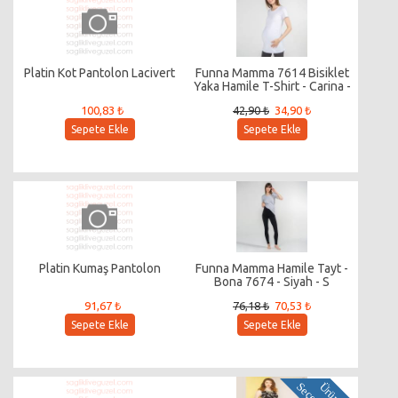
Platin Kot Pantolon Lacivert
Funna Mamma 7614 Bisiklet
Yaka Hamile T-Shirt - Carina -
Beyaz / S
100,83 ₺
42,90 ₺
34,90 ₺
Sepete Ekle
Sepete Ekle
Platin Kumaş Pantolon
Funna Mamma Hamile Tayt -
Bona 7674 - Siyah - S
91,67 ₺
76,18 ₺
70,53 ₺
Sepete Ekle
Sepete Ekle
Ü
r
ü
n
S
e
ç
e
n
e
k
l
e
r