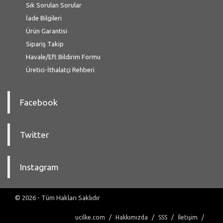
Sık Sorulan Sorular
İade Bilgileri
Ürün Garantisi
Sipariş Takip
Havale/Eft Bildirim Formu
Üretici-İthalatçi Rehberi
Facebook
Twitter
Instagram
© 2026 - Tüm Hakları Saklıdır
ucilke.com
Hakkımızda
SSS
İletişim