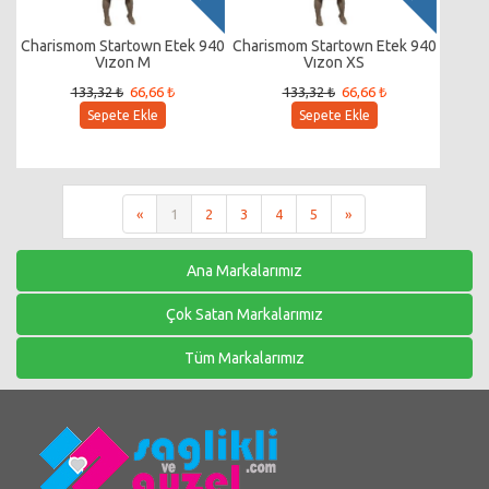
Charismom Startown Etek 940
Charismom Startown Etek 940
Vızon M
Vızon XS
133,32 ₺
66,66 ₺
133,32 ₺
66,66 ₺
Sepete Ekle
Sepete Ekle
«
1
2
3
4
5
»
Ana Markalarımız
Çok Satan Markalarımız
Tüm Markalarımız