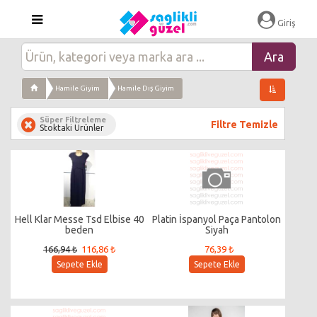
Giriş
Hamile Giyim
Hamile Dış Giyim
Süper Filtreleme
Filtre Temizle
Stoktaki Ürünler
Hell Klar Messe Tsd Elbise 40
Platin İspanyol Paça Pantolon
beden
Siyah
166,94 ₺
116,86 ₺
76,39 ₺
Sepete Ekle
Sepete Ekle