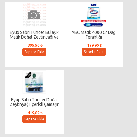
Eyüp Sabri Tuncer Bulaşık
ABC Matik 4000 Gr Dağ
Matik Doğal Zeytinyağı ve
Ferahlığı
Limon Kabuk Yağlı Formül
399,90 ₺
199,90 ₺
Bulaşık Yıkama Sıvısı 1,45 lt 50
Yıkama
Sepete Ekle
Sepete Ekle
Eyüp Sabri Tuncer Doğal
Zeytinyağı İçerikli Çamaşır
Sıvısı Siyahlar 1,5 lt
419,89 ₺
Sepete Ekle