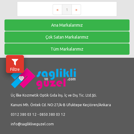
«
1
»
Ana Markalarımız
Çok Satan Markalarımız
Tüm Markalarımız
Filtre
Üç İlke Kozmetik Optik Gıda İnş. İç ve Dış Tic. Ltd.Şti.
Kanuni Mh. Öntek Cd. NO:27/A-B Ufuktepe Keçiören/Ankara
0312 380 03 12 - 0850 380 03 12
info@saglikliveguzel.com