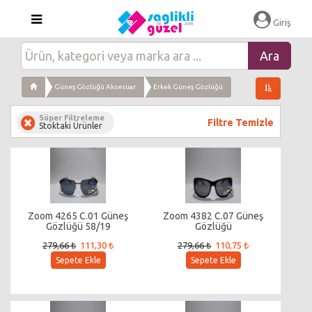
Giriş
Güneş Gözlüğü Aksesuar
Erkek Güneş Gözlüğü
Süper Filtreleme
Filtre Temizle
Stoktaki Ürünler
Zoom 4265 C.01 Güneş
Zoom 4382 C.07 Güneş
Gözlüğü 58/19
Gözlüğü
279,66 ₺
111,30 ₺
279,66 ₺
110,75 ₺
Sepete Ekle
Sepete Ekle