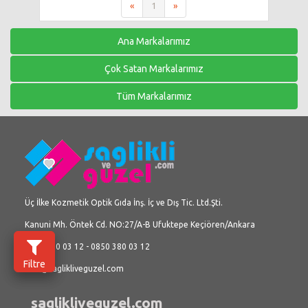
«
1
»
Ana Markalarımız
Çok Satan Markalarımız
Tüm Markalarımız
Üç İlke Kozmetik Optik Gıda İnş. İç ve Dış Tic. Ltd.Şti.
Kanuni Mh. Öntek Cd. NO:27/A-B Ufuktepe Keçiören/Ankara
0312 380 03 12 - 0850 380 03 12
Filtre
info@saglikliveguzel.com
saglikliveguzel.com