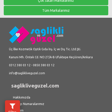
Çok Satan Markalarımız
Tüm Markalarımız
Üç İlke Kozmetik Optik Gıda İnş. İç ve Dış Tic. Ltd.Şti.
Kanuni Mh. Öntek Cd. NO:27/A-B Ufuktepe Keçiören/Ankara
0312 380 03 12 - 0850 380 03 12
info@saglikliveguzel.com
saglikliveguzel.com
Hakkımızda
Hesap Numaralarımız
İletişim