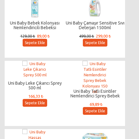
Uni Baby Bebek Kolonyası
Uni Baby Çamaşır Sensitive Sıvı
Nemlendiricili Bebeksi
Deterjan 1500ml
Dokunuş 150 Ml
129,00 ₺
89,00 ₺
499,00 ₺
299,00 ₺
Sepete Ekle
Sepete Ekle
Uni Baby Leke Çıkarıcı Sprey
500 ml
Uni Baby Tatlı Esintiler
Nemlendirici Sprey Bebek
166,33 ₺
Kolonyası 150 ml
Sepete Ekle
69,89 ₺
Sepete Ekle