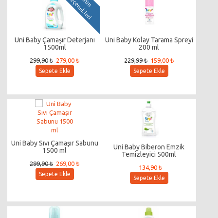
i
Ü
r
ü
n
S
e
ç
e
n
e
k
l
e
r
Uni Baby Çamaşır Deterjanı
Uni Baby Kolay Tarama Spreyi
1500ml
200 ml
299,90 ₺
279,00 ₺
229,99 ₺
159,00 ₺
Sepete Ekle
Sepete Ekle
Uni Baby Sıvı Çamaşır Sabunu
Uni Baby Biberon Emzik
1500 ml
Temizleyici 500ml
299,90 ₺
269,00 ₺
134,90 ₺
Sepete Ekle
Sepete Ekle