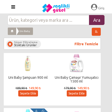
Giriş
Uni Baby
Süper Filtreleme
Filtre Temizle
Stoktaki Ürünler
Uni Baby Şampuan 900 ml
Uni Baby Çamaşır Yumuşatıcı
1500 ml
189,90 ₺
149,90 ₺
179,90 ₺
149,90 ₺
Sepete Ekle
Sepete Ekle