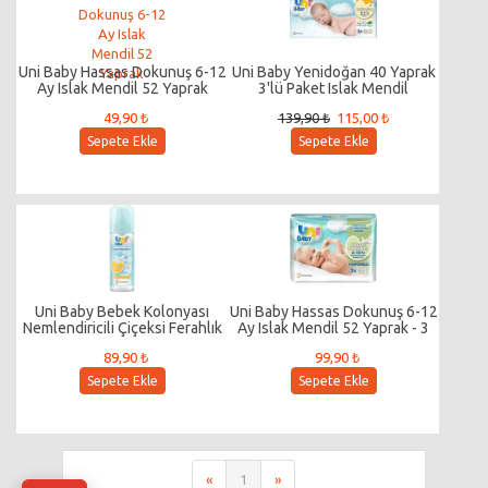
Uni Baby Hassas Dokunuş 6-12
Uni Baby Yenidoğan 40 Yaprak
Ay Islak Mendil 52 Yaprak
3'lü Paket Islak Mendil
49,90 ₺
139,90 ₺
115,00 ₺
Sepete Ekle
Sepete Ekle
Uni Baby Bebek Kolonyası
Uni Baby Hassas Dokunuş 6-12
Nemlendiricili Çiçeksi Ferahlık
Ay Islak Mendil 52 Yaprak - 3
150 Ml
Adet
89,90 ₺
99,90 ₺
Sepete Ekle
Sepete Ekle
«
1
»