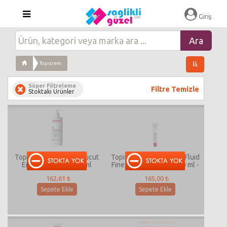
Giriş
Topicrem
Süper Filtreleme
Filtre Temizle
Stoktaki Ürünler
Topicrem DA Yüz ve Vücut
Topicrem Redensifying Fluid
Emollient Balm 500 ml
Fine Lines&Firmness 40 ml -
Karma Ciltler İçin Yaşlanma
162,61 ₺
165,00 ₺
Karşıtı Günlük Yüz Kremi
Sepete Ekle
Sepete Ekle