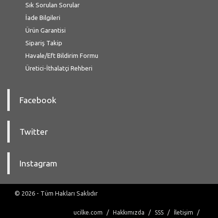
Sık Sorulan Sorular
İade Bilgileri
Ürün Garantisi
Sipariş Takip
Havale/Eft Bildirim Formu
Üretici-İthalatçi Rehberi
Facebook
Twitter
Instagram
© 2026 - Tüm Hakları Saklıdır
ucilke.com
Hakkımızda
SSS
İletişim