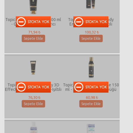
Topicrem Tanned Body 200 ml
Topicrem Sparklıng Body
- Güneşsiz Bronzlaştırıcı
Emulsion 200 ml - Işıltılı
Losyon
nemlendirici Vücut Sütü
71,94 ₺
100,32 ₺
Sepete Ekle
Sepete Ekle
Topicrem Sparklıng Body 3D
Topicrem Shower Mousse 150
Effect Emulsiyon 200 ml -Işıltılı
ml - Krem Yapılı Duş Köpüğü
Nemlendirici Vücut Sütü
76,30 ₺
60,98 ₺
Sepete Ekle
Sepete Ekle