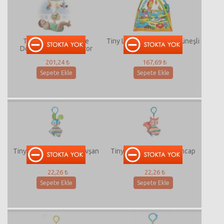
Tiny Love Sihirli Gece
Tiny Love Sunny Day - Güneşli
Dönencesi ve Projektor
Gün Oyun Halısı
201,24 ₺
167,69 ₺
Sepete Ekle
Sepete Ekle
Tiny Love Hışırdayan Tavşan
Tiny Love Hışırdayan Sincap
22,26 ₺
22,26 ₺
Sepete Ekle
Sepete Ekle