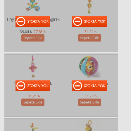
Tiny Love Bunny Trio Çıngırak
Tiny Love Zürafacık
39,04 ₺
27,85 ₺
31,21 ₺
Sepete Ekle
Sepete Ekle
Tiny Love Kelebekçik
Tiny Love Gülen Top
31,21 ₺
31,21 ₺
Sepete Ekle
Sepete Ekle