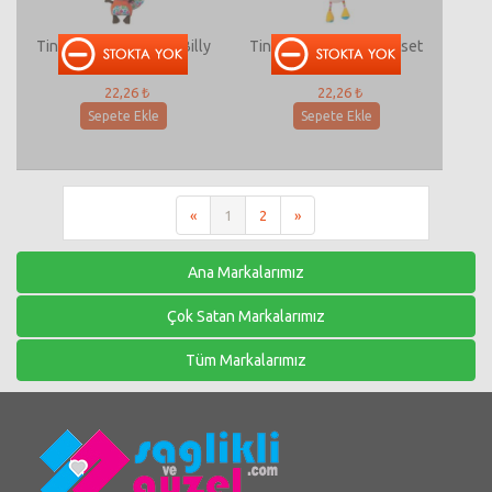
Tiny Love Su Samuru Billy
Tiny Love Kuzu Lily Puset
Puset Oyuncağı
Oyuncağı
22,26 ₺
22,26 ₺
Sepete Ekle
Sepete Ekle
«
1
2
»
Ana Markalarımız
Çok Satan Markalarımız
Tüm Markalarımız