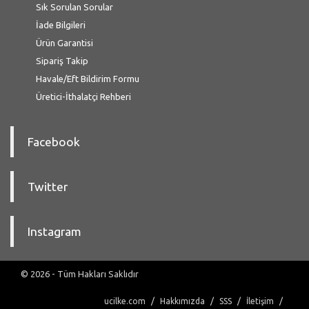
Sık Sorulan Sorular
İade Bilgileri
Ürün Garantisi
Sipariş Takip
Havale/Eft Bildirim Formu
Üretici-İthalatçi Rehberi
Facebook
Twitter
Instagram
© 2026 - Tüm Hakları Saklıdır
ucilke.com
Hakkımızda
SSS
İletişim