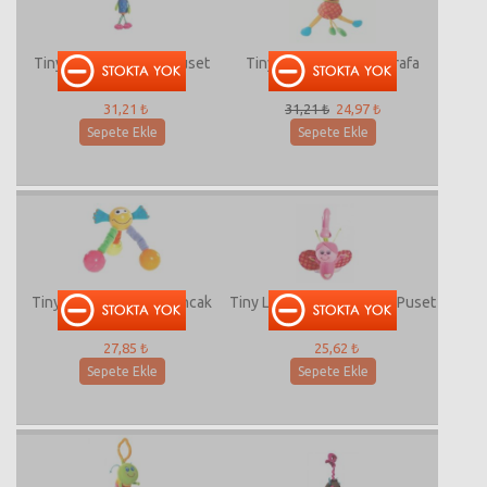
Tiny Love Tavşancık Puset
Tiny Love Titreyen Zürafa
Oyuncağı
Puset Oyuncakları
31,21 ₺
31,21 ₺
24,97 ₺
Sepete Ekle
Sepete Ekle
Tiny Love Jumply Oyuncak
Tiny Love Kelebek Betty Puset
Oyuncağı
27,85 ₺
25,62 ₺
Sepete Ekle
Sepete Ekle