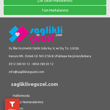
Çok Satan Markalarımız
Tüm Markalarımız
Üç İlke Kozmetik Optik Gıda İnş. İç ve Dış Tic. Ltd.Şti.
Kanuni Mh. Öntek Cd. NO:27/A-B Ufuktepe Keçiören/Ankara
0312 380 03 12 - 0850 380 03 12
info@saglikliveguzel.com
saglikliveguzel.com
Hakkımızda
Hesap Numaralarımız
İletişim