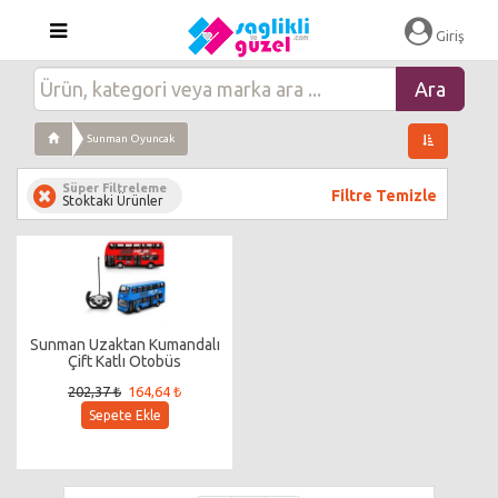
Giriş
Sunman Oyuncak
Süper Filtreleme
Filtre Temizle
Stoktaki Ürünler
Sunman Uzaktan Kumandalı
Çift Katlı Otobüs
202,37 ₺
164,64 ₺
Sepete Ekle