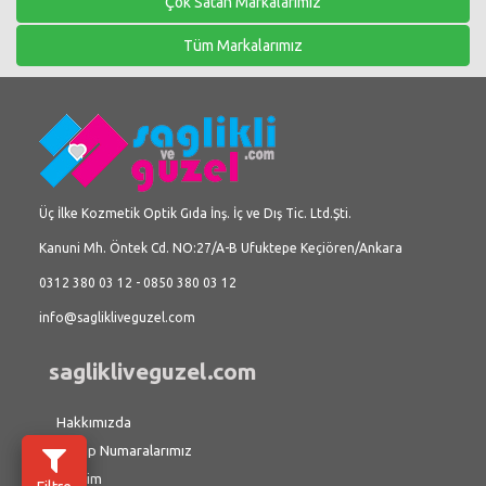
Çok Satan Markalarımız
Tüm Markalarımız
Üç İlke Kozmetik Optik Gıda İnş. İç ve Dış Tic. Ltd.Şti.
Kanuni Mh. Öntek Cd. NO:27/A-B Ufuktepe Keçiören/Ankara
0312 380 03 12 - 0850 380 03 12
info@saglikliveguzel.com
saglikliveguzel.com
Hakkımızda
Hesap Numaralarımız
İletişim