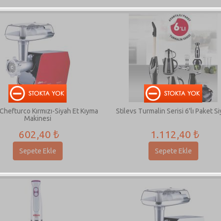
 Chefturco Kırmızı-Siyah Et Kıyma
Stilevs Turmalin Serisi 6'lı Paket S
Makinesi
602,40 ₺
1.112,40 ₺
Sepete Ekle
Sepete Ekle