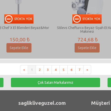
sd Chef X El Blenderi Beyaz&Mor
Stilevs Chefturco Beyaz-Siyah Et K
Makinesi
150,00 ₺
724,68 ₺
Sepete Ekle
Sepete Ekle
«
1
2
3
4
5
6
7
»
Çok Satan Markalarımız
saglikliveguzel.com
Müşteri 