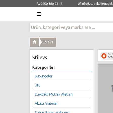
0850 380 03 12
info@saglikliveguzel
Stilevs
Süp
Stilevs
Sto
Kategoriler
Süpürgeler
Ütü
Elektrikli Mutfak Aletleri
Akülü Arabalar
Soğuk Buhar Makinesi