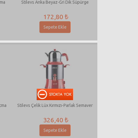
yma
Stilevs Anka Beyaz-Gri Dik Süpürge
172,80 ₺
Sepete Ekle
utma
Stilevs Çelik Lüx Kırmızı-Parlak Semaver
326,40 ₺
Sepete Ekle