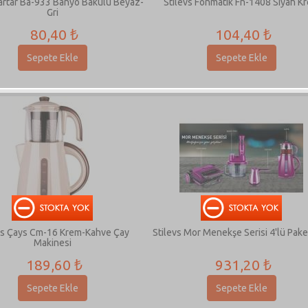
Tartar Ba-933 Banyo Bakülü Beyaz-
Stilevs Fönmatik Fn-1408 Siyah K
Gri
80,40 ₺
104,40 ₺
Sepete Ekle
Sepete Ekle
vs Çays Cm-16 Krem-Kahve Çay
Stilevs Mor Menekşe Serisi 4'lü Pak
Makinesi
189,60 ₺
931,20 ₺
Sepete Ekle
Sepete Ekle