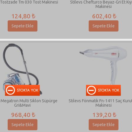
s Tostzade Tm 030 Tost Makinesi
Stilevs Chefturco Beyaz-Gri Et Kı
Makinesi
124,80 ₺
602,40 ₺
Sepete Ekle
Sepete Ekle
s Megatron Multi Siklon Süpürge
Stilevs Fönmatik Fn-1411 Saç Kur
Gri&Mavi
Makinesi
968,40 ₺
139,20 ₺
Sepete Ekle
Sepete Ekle