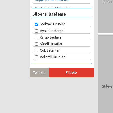
Stilev
Saç Kurutma Makineleri
Süper Filtreleme
Su Isıtıcısı & Kettle
Stoktaki Ürünler
Tost Makinesi
Aynı Gün Kargo
Blender & Mikser & Doğrayıcı
Kargo Bedava
Süreli Fırsatlar
Çay & Kahve Makineleri
Çok Satanlar
Mutfak Gereçleri
İndirimli Ürünler
Pizza Makineleri
Baskül ve Yağ Ölçer
Stilev