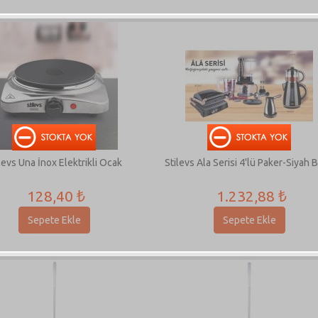
levs Una İnox Elektrikli Ocak
Stilevs Ala Serisi 4'lü Paker-Siyah B
128,40 ₺
1.232,88 ₺
Sepete Ekle
Sepete Ekle