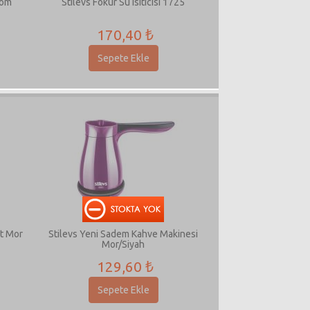
rom
Stilevs Fokur Su Isıtıcısı 1725
170,40 ₺
Sepete Ekle
et Mor
Stilevs Yeni Sadem Kahve Makinesi
Mor/Siyah
129,60 ₺
Sepete Ekle