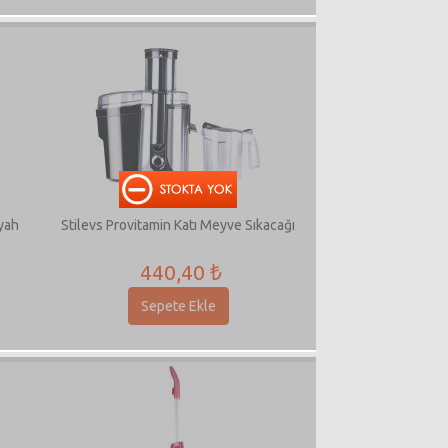
iyah
Stilevs Provitamin Katı Meyve Sıkacağı
440,40 ₺
Sepete Ekle