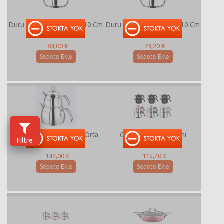
Duru Derin Tencere 20x10 Cm
Duru Derin Tencere 18x10 Cm
84,00 ₺
73,20 ₺
Sepete Ekle
Sepete Ekle
Saray Venus Çaydanlık Orta
Gözde Çaydanlık Mini
Filtre
144,00 ₺
115,20 ₺
Sepete Ekle
Sepete Ekle