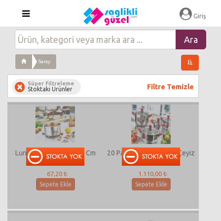
Giriş
Saray
Süper Filtreleme
Filtre Temizle
Stoktaki Ürünler
Luna Sos Tenceresi 20 Cm
20 Parça Rose Dekorlu Çeyiz
Seti
67,20 ₺
1.110,00 ₺
Sepete Ekle
Sepete Ekle