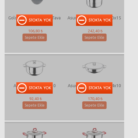
Goldstone 28 Cm Wok Tava
Asude Derin Tencere 40x15
18 lt
106,80 ₺
242,40 ₺
Sepete Ekle
Sepete Ekle
Asude Tencere 24x10
Asude Basık Tencere 34x10
92,40 ₺
170,40 ₺
Sepete Ekle
Sepete Ekle