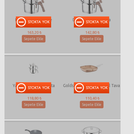
Doga Çaydanlık Aile
Doga Çaydanlık Orta
163,20 ₺
142,80 ₺
Sepete Ekle
Sepete Ekle
Yagmur Çaydanlık Orta
Goldstone 28x28 Cm Grill Tava
118,80 ₺
110,40 ₺
Sepete Ekle
Sepete Ekle