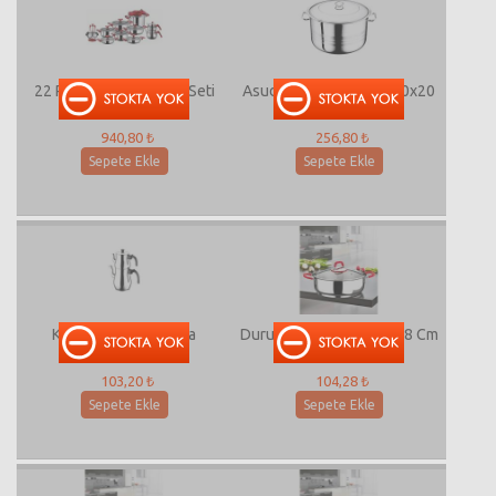
22 Parça Yaprak Çeyiz Seti
Asude Derin Tencere 40x20
25 Lt
940,80 ₺
256,80 ₺
Sepete Ekle
Sepete Ekle
Klasik Çaydanlık Orta
Duru Basık Tencere 26x8 Cm
103,20 ₺
104,28 ₺
Sepete Ekle
Sepete Ekle