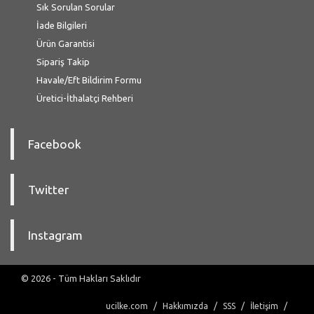
Sık Sorulan Sorular
İade Bilgileri
Ürün Garantisi
Sipariş Takip
Havale/Eft Bildirim Formu
Üretici-İthalatçi Rehberi
Facebook
Twitter
Instagram
© 2026 - Tüm Hakları Saklıdır
ucilke.com
Hakkımızda
SSS
İletişim