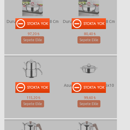
Duru Basık Tencere 24x8 Cm
Duru Basık Tencere 22x8 Cm
97,20 ₺
80,40 ₺
Sepete Ekle
Sepete Ekle
Ece Çaydanlık Mini
Asude Basık Tencere 26x10
115,20 ₺
99,60 ₺
Sepete Ekle
Sepete Ekle