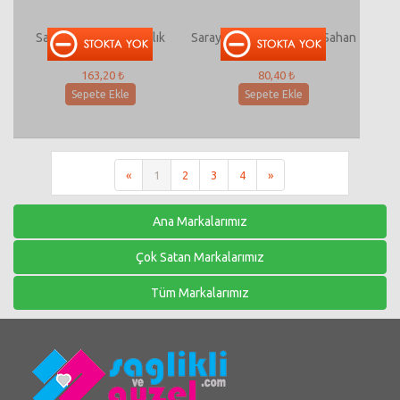
Safir Aile Boy Çaydanlık
Saray Neo Granit 22 Cm Sahan
163,20 ₺
80,40 ₺
Sepete Ekle
Sepete Ekle
«
1
2
3
4
»
Ana Markalarımız
Çok Satan Markalarımız
Tüm Markalarımız