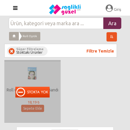
Giriş
Roll Optik
Süper Filtreleme
Filtre Temizle
Stoktaki Ürünler
Roll Optik Kapatıcı Göz Bandı
20 Adet
18,19 ₺
Sepete Ekle