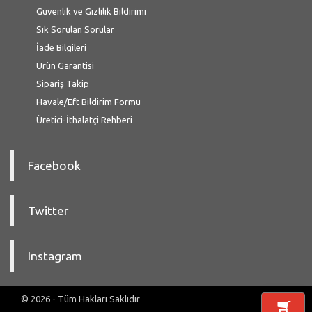
Güvenlik ve Gizlilik Bildirimi
Sık Sorulan Sorular
İade Bilgileri
Ürün Garantisi
Sipariş Takip
Havale/Eft Bildirim Formu
Üretici-İthalatçi Rehberi
Facebook
Twitter
Instagram
© 2026 - Tüm Hakları Saklıdır