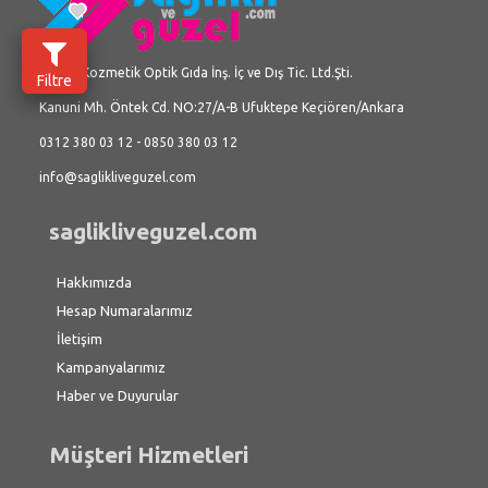
Üç İlke Kozmetik Optik Gıda İnş. İç ve Dış Tic. Ltd.Şti.
Filtre
Kanuni Mh. Öntek Cd. NO:27/A-B Ufuktepe Keçiören/Ankara
0312 380 03 12 - 0850 380 03 12
info@saglikliveguzel.com
saglikliveguzel.com
Hakkımızda
Hesap Numaralarımız
İletişim
Kampanyalarımız
Haber ve Duyurular
Müşteri Hizmetleri