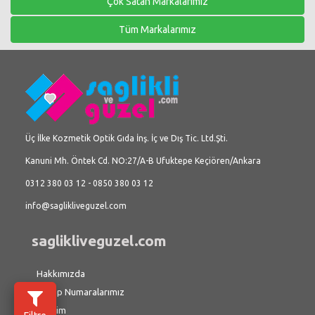
Çok Satan Markalarımız
Tüm Markalarımız
Üç İlke Kozmetik Optik Gıda İnş. İç ve Dış Tic. Ltd.Şti.
Kanuni Mh. Öntek Cd. NO:27/A-B Ufuktepe Keçiören/Ankara
0312 380 03 12 - 0850 380 03 12
info@saglikliveguzel.com
saglikliveguzel.com
Hakkımızda
Hesap Numaralarımız
İletişim