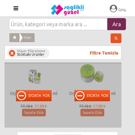
Giriş
Orjin
Süper Filtreleme
Filtre Temizle
Stoktaki Ürünler
Orjin Krem 100 ml + 25 ml
Orjin Krem 100 ml +25 ml
Hediye
Hediye
77,18 ₺
57,89 ₺
77,18 ₺
57,89 ₺
Sepete Ekle
Sepete Ekle