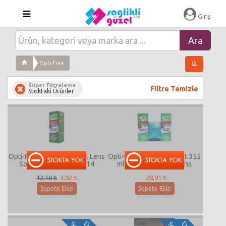
Giriş
Opti-Free
Süper Filtreleme
Filtre Temizle
Stoktaki Ürünler
Opti-Free Express 355 ml Lens
Opti-Free Express 2 Adet 355
Solüsyonu SKT:10/2014
ml 90 ml Solo Care Lens
Solüsyonu
12,10 ₺
3,92 ₺
28,91 ₺
Sepete Ekle
Sepete Ekle