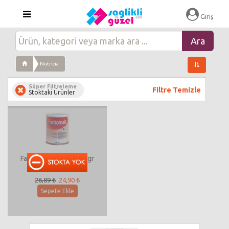
Giriş
Nutricia
Süper Filtreleme
Filtre Temizle
Stoktaki Ürünler
Fantomalt Mama 400 gr
26,89 ₺
24,90 ₺
Sepete Ekle