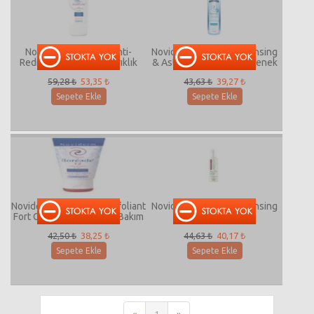
Noviderm isoteliale Anti-
Noviderm Boréade Cleansing
Redness Skincare Kızarıklık
& Astringent Water Gözenek
Karşıtı Bakım Kremi
Sıkılaştırıcı Temizleme Suyu
59,28 ₺
53,35 ₺
43,63 ₺
39,27 ₺
Sepete Ekle
Sepete Ekle
Noviderm Boréade 12 Exfoliant
Noviderm Boreade Cleansing
Fort Güçlü Soyucu Etkili Bakım
Cream150ml
Kremi
42,50 ₺
38,25 ₺
44,63 ₺
40,17 ₺
Sepete Ekle
Sepete Ekle