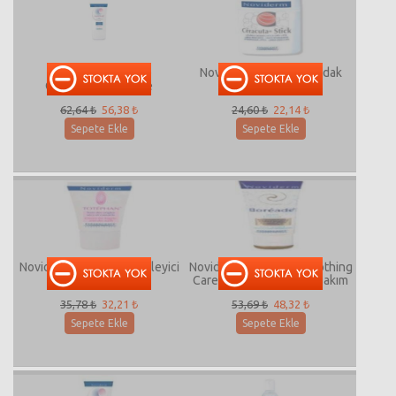
Noviderm Isoteliale
Noviderm Céracuta Dudak
Compensating Care
Stick
62,64 ₺
56,38 ₺
24,60 ₺
22,14 ₺
Sepete Ekle
Sepete Ekle
Noviderm Totéphan Besleyici
Noviderm Boréade Smoothing
Tırnak Kremi
Care Pürüzsüzleştirici Bakım
Kremi
35,78 ₺
32,21 ₺
53,69 ₺
48,32 ₺
Sepete Ekle
Sepete Ekle