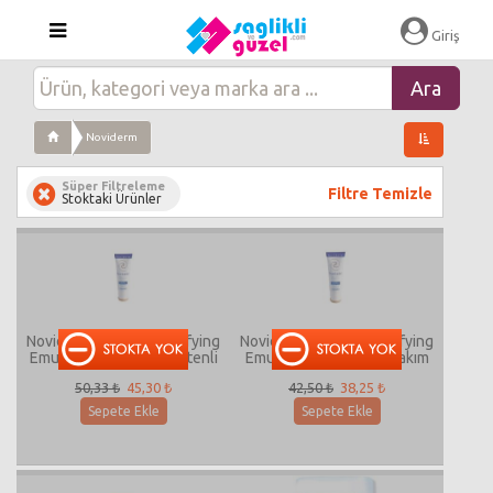
Giriş
Noviderm
Süper Filtreleme
Filtre Temizle
Stoktaki Ürünler
Noviderm Boréade Matifying
Noviderm Boréade Matifying
Emulison Tinted Fondötenli
Emulsion Matlaştırıcı Bakım
Matlaştırıcı Bakım Kremi
Kremi
50,33 ₺
45,30 ₺
42,50 ₺
38,25 ₺
Sepete Ekle
Sepete Ekle