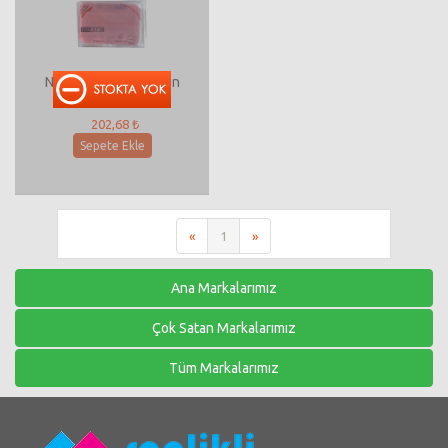
Nilera Gliserinli Sabun
Frambuaz 90 Gram
202,68 ₺
Sepete Ekle
«
1
»
Ana Markalarımız
Çok Satan Markalarımız
Tüm Markalarımız