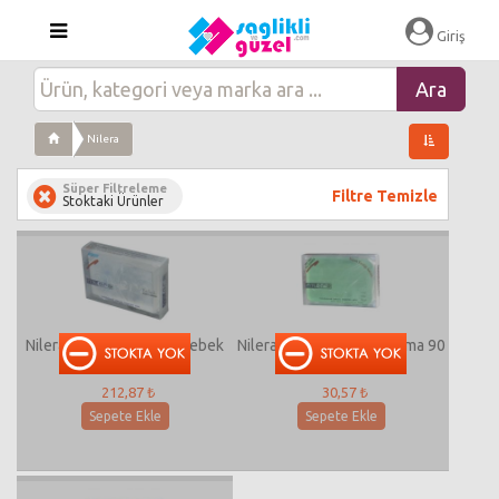
Giriş
Nilera
Süper Filtreleme
Filtre Temizle
Stoktaki Ürünler
Nilera Gliserinli Sabun Bebek
Nilera Gliserinli Sabun Elma 90
90 Gram
Gram
212,87 ₺
30,57 ₺
Sepete Ekle
Sepete Ekle