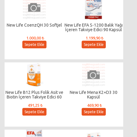
New Life CoenzQH 30 Softjel
New Life EFA S-1200 Balık Yağı
İçeren Takviye Edici 90 Kapsül
1.000,00 ₺
1.199,90 ₺
Sepete Ekle
Sepete Ekle
New Life B12 Plus Folik Asit ve
New Life Mena K2+D3 30
Biotin İçeren Takviye Edici 60
Kapsül
Tablet
491,25 ₺
469,90 ₺
Sepete Ekle
Sepete Ekle