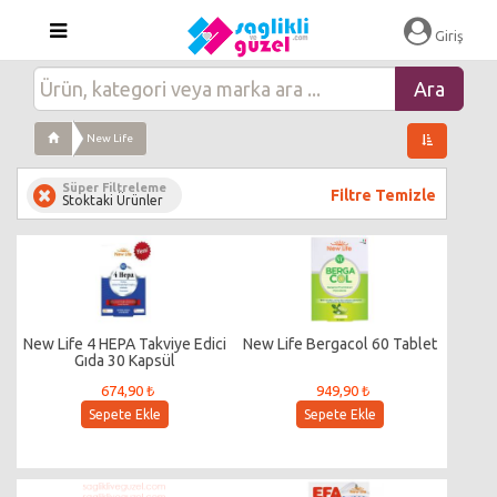
Giriş
New Life
Süper Filtreleme
Filtre Temizle
Stoktaki Ürünler
New Life 4 HEPA Takviye Edici
New Life Bergacol 60 Tablet
Gıda 30 Kapsül
674,90 ₺
949,90 ₺
Sepete Ekle
Sepete Ekle