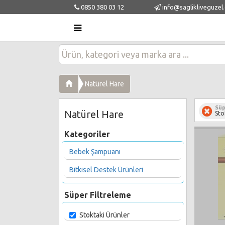
0850 380 03 12
info@saglikliveguzel
Natürel Hare
Süp
Natürel Hare
Sto
Kategoriler
Bebek Şampuanı
Bitkisel Destek Ürünleri
Süper Filtreleme
Stoktaki Ürünler