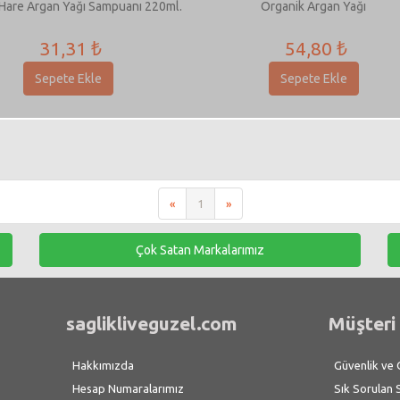
 Hare Argan Yağı Sampuanı 220ml.
Organik Argan Yağı
31,31 ₺
54,80 ₺
Sepete Ekle
Sepete Ekle
«
1
»
Çok Satan Markalarımız
saglikliveguzel.com
Müşteri 
Hakkımızda
Güvenlik ve Gi
Hesap Numaralarımız
Sık Sorulan 