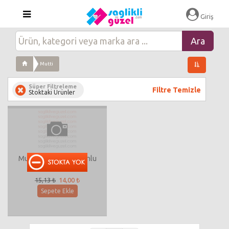
Giriş
Mutti
Süper Filtreleme
Filtre Temizle
Stoktaki Ürünler
Mutti 427 Aylık Kapşonlu
Sweet
15,13 ₺
14,00 ₺
Sepete Ekle