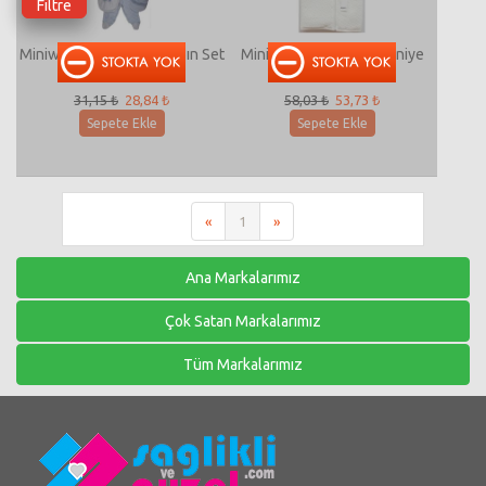
Filtre
Miniworld-13167 5'Li Zıbın Set
Miniworld-11322 Battaniye
31,15 ₺
28,84 ₺
58,03 ₺
53,73 ₺
Sepete Ekle
Sepete Ekle
«
1
»
Ana Markalarımız
Çok Satan Markalarımız
Tüm Markalarımız