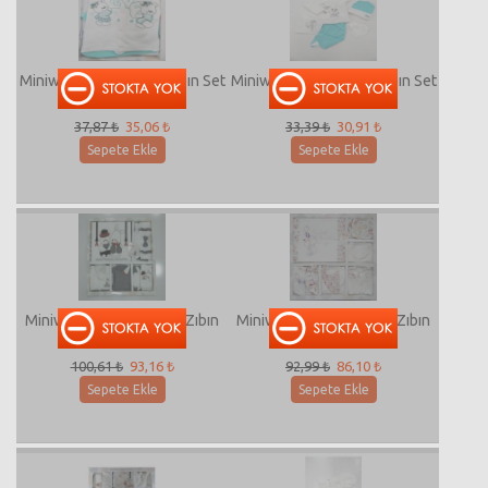
Miniworld-13589 5'Li Zıbın Set
Miniworld-13571 5'Li Zıbın Set
37,87 ₺
35,06 ₺
33,39 ₺
30,91 ₺
Sepete Ekle
Sepete Ekle
Miniworld-13556 10'Lu Zıbın
Miniworld-13295 10'Lu Zıbın
Set
Set
100,61 ₺
93,16 ₺
92,99 ₺
86,10 ₺
Sepete Ekle
Sepete Ekle