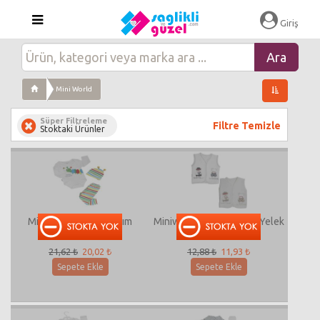
Giriş
Mini World
Süper Filtreleme
Filtre Temizle
Stoktaki Ürünler
Miniworld-13706 Takım
Miniworld-13625 Erkek Yelek
21,62 ₺
20,02 ₺
12,88 ₺
11,93 ₺
Sepete Ekle
Sepete Ekle