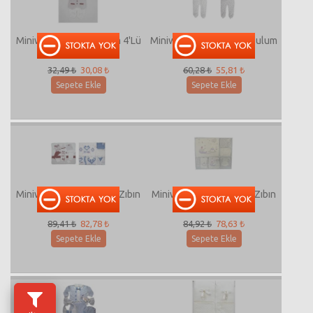
Miniworld-13458 Tulum 4'Lü
Miniworld-133301 2/4 Tulum
32,49 ₺
30,08 ₺
60,28 ₺
55,81 ₺
Sepete Ekle
Sepete Ekle
Miniworld-13333 10'Lu Zıbın
Miniworld-13177 10'Lu Zıbın
Set
Set
89,41 ₺
82,78 ₺
84,92 ₺
78,63 ₺
Sepete Ekle
Sepete Ekle