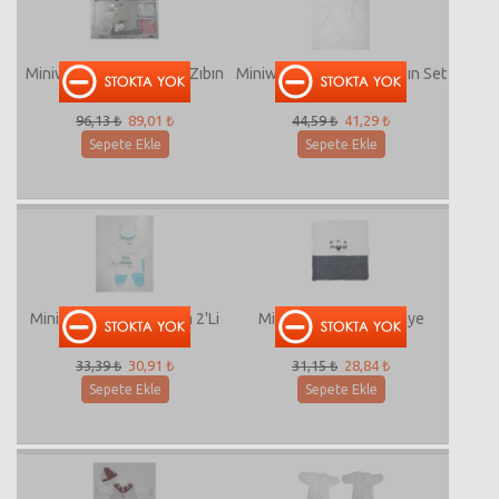
Miniworld-13649 10'Lu Zıbın
Miniworld-13598 5'Li Zıbın Set
Set
96,13 ₺
89,01 ₺
44,59 ₺
41,29 ₺
Sepete Ekle
Sepete Ekle
Miniworld-13594 Takım 2'Li
Miniworld-13504 Penye
Battaniye
33,39 ₺
30,91 ₺
31,15 ₺
28,84 ₺
Sepete Ekle
Sepete Ekle