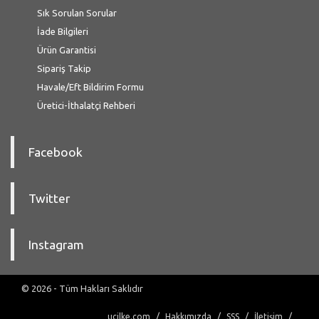
Sık Sorulan Sorular
İade Bilgileri
Ürün Garantisi
Sipariş Takip
Havale/Eft Bildirim Formu
Üretici-İthalatçi Rehberi
Facebook
Twitter
Instagram
© 2026 - Tüm Hakları Saklıdır
ucilke.com
Hakkımızda
SSS
İletişim