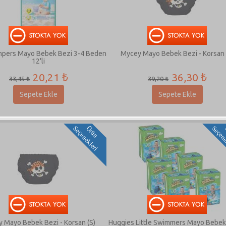
mpers Mayo Bebek Bezi 3-4 Beden
Mycey Mayo Bebek Bezi - Korsan 
12'li
20,21 ₺
36,30 ₺
33,45 ₺
39,20 ₺
Sepete Ekle
Sepete Ekle
i
Ü
r
ü
n
S
e
ç
e
n
e
k
l
e
r
 Mayo Bebek Bezi - Korsan (S)
Huggies Little Swimmers Mayo Bebek 