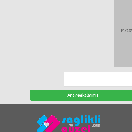
Mycey
Ana Markalarımız