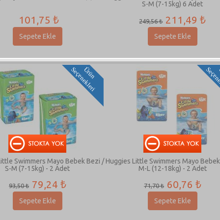
S-M (7-15kg) 6 Adet
101,75 ₺
211,49 ₺
249,56 ₺
Sepete Ekle
Sepete Ekle
i
Ü
r
ü
n
S
e
ç
e
n
e
k
l
e
r
Little Swimmers Mayo Bebek Bezi /
Huggies Little Swimmers Mayo Bebek 
S-M (7-15kg) - 2 Adet
M-L (12-18kg) - 2 Adet
79,24 ₺
60,76 ₺
93,50 ₺
71,70 ₺
Sepete Ekle
Sepete Ekle