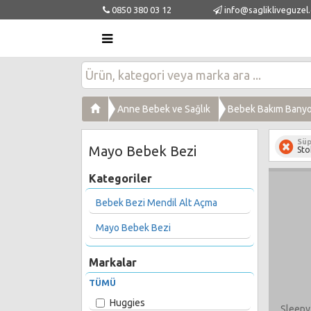
0850 380 03 12
info@saglikliveguzel
Anne Bebek ve Sağlık
Bebek Bakım Banyo 
Süp
Mayo Bebek Bezi
Sto
Kategoriler
Bebek Bezi Mendil Alt Açma
Mayo Bebek Bezi
Markalar
TÜMÜ
Huggies
Sleepy