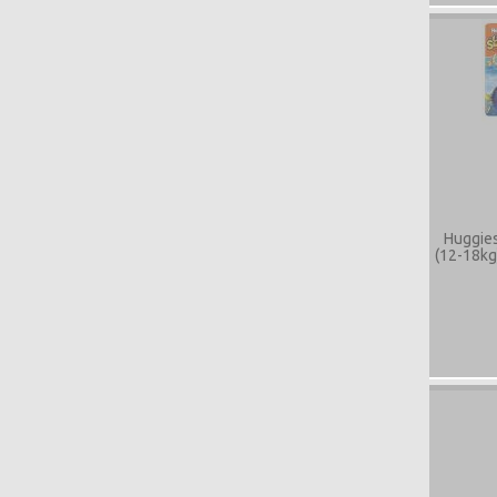
Huggies
(12-18kg)