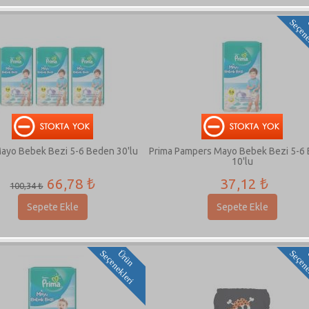
ayo Bebek Bezi 5-6 Beden 30'lu
Prima Pampers Mayo Bebek Bezi 5-6
10'lu
66,78 ₺
37,12 ₺
100,34 ₺
Sepete Ekle
Sepete Ekle
i
Ü
r
ü
n
S
e
ç
e
n
e
k
l
e
r