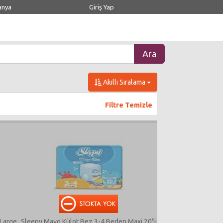
anya
Giriş Yap
Akıllı Sıralama
Filtre Temizle
 Large
Sleepy Mayo Külot Bez 3-4 Beden Maxi 20'li