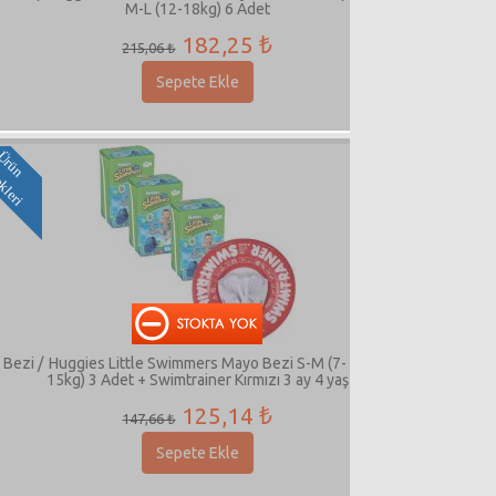
M-L (12-18kg) 6 Adet
182,25 ₺
215,06 ₺
Sepete Ekle
i
Ü
r
ü
n
S
e
ç
e
n
e
k
l
e
r
Bezi /
Huggies Little Swimmers Mayo Bezi S-M (7-
15kg) 3 Adet + Swimtrainer Kırmızı 3 ay 4 yaş
125,14 ₺
147,66 ₺
Sepete Ekle