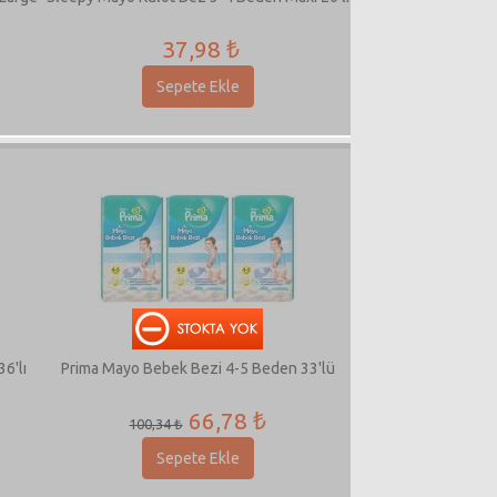
37,98 ₺
Sepete Ekle
6'lı
Prima Mayo Bebek Bezi 4-5 Beden 33'lü
66,78 ₺
100,34 ₺
Sepete Ekle