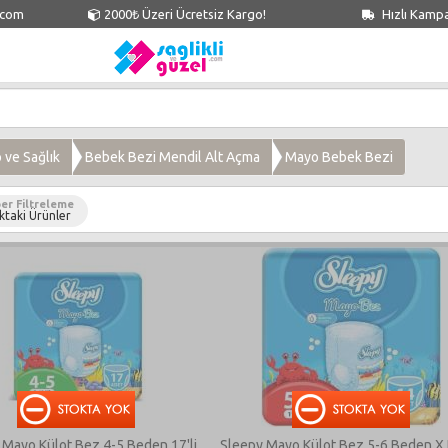
.com
2000₺ Üzeri Ücretsiz Kargo!
Hızlı Kamp
ve Sağlık
Bebek Bezi Mendil Alt Açma
Mayo Bebek Bezi
er Filtreleme
ktaki Ürünler
 Mayo Külot Bez 4-5 Beden 17'li
Sleepy Mayo Külot Bez 5-6 Beden X