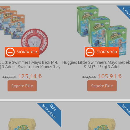
 Little Swimmers Mayo Bezi M-L
Huggies Little Swimmers Mayo Bebek 
 3 Adet + Swimtrainer Kırmızı 3 ay
S-M (7-15kg) 3 Adet
4 yaş
125,14 ₺
105,91 ₺
147,66 ₺
124,97 ₺
Sepete Ekle
Sepete Ekle
i
Ü
r
ü
n
S
e
ç
e
n
e
k
l
e
r