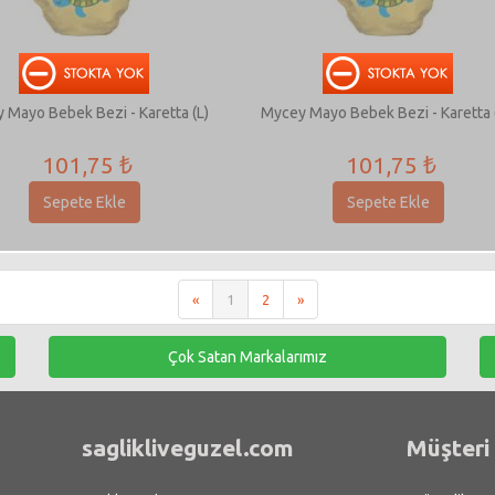
 Mayo Bebek Bezi - Karetta (L)
Mycey Mayo Bebek Bezi - Karetta 
101,75 ₺
101,75 ₺
Sepete Ekle
Sepete Ekle
«
1
2
»
Çok Satan Markalarımız
saglikliveguzel.com
Müşteri 