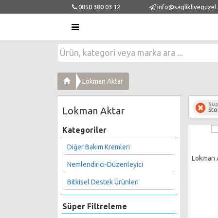
0850 380 03 12
info@saglikliveguzel
Lokman Aktar
Süp
Lokman Aktar
Sto
Kategoriler
Diğer Bakım Kremleri
Lokman 
Nemlendirici-Düzenleyici
Bitkisel Destek Ürünleri
Süper Filtreleme