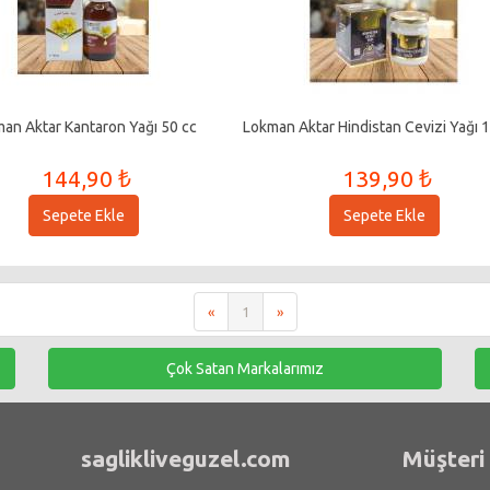
an Aktar Kantaron Yağı 50 cc
Lokman Aktar Hindistan Cevizi Yağı 
144,90 ₺
139,90 ₺
Sepete Ekle
Sepete Ekle
«
1
»
Çok Satan Markalarımız
saglikliveguzel.com
Müşteri 