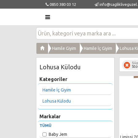
0850 380 03 12
info@saglikliveguzel
Hamile Giyim
Hamile İç Giyim
Lohusa K
Süp
Lohusa Külodu
Sto
Kategoriler
Hamile İç Giyim
Lohusa Külodu
Markalar
TÜMÜ
Baby Jem
Limissi 7