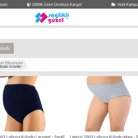
.com
2000₺ Üzeri Ücretsiz Kargo!
Hızlı Kamp
ülodu
er Filtreleme
ktaki Ürünler
003 Lohusa Külodu Lacivert - Small
Limissi 7003 Lohusa Külodu Mavi - 