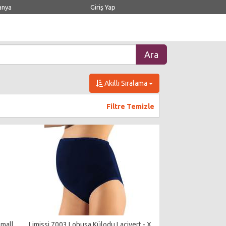
anya
Giriş Yap
Akıllı Sıralama
Filtre Temizle
Small
Limissi 7003 Lohusa Külodu Lacivert - X