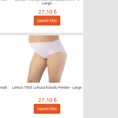
Large
27,10 ₺
Sepete Ekle
Small
Limissi 7003 Lohusa Külodu Pembe - Large
27,10 ₺
Sepete Ekle