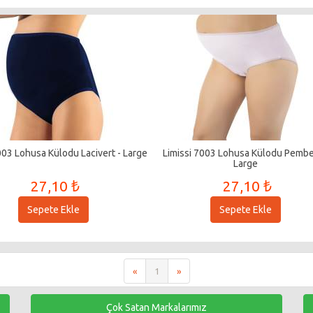
003 Lohusa Külodu Lacivert - Large
Limissi 7003 Lohusa Külodu Pembe
Large
27,10 ₺
27,10 ₺
Sepete Ekle
Sepete Ekle
«
1
»
Çok Satan Markalarımız