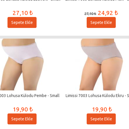
27,10 ₺
24,92 ₺
27,10 ₺
Sepete Ekle
Sepete Ekle
7003 Lohusa Külodu Pembe - Small
Limissi 7003 Lohusa Külodu Ekru - 
19,90 ₺
19,90 ₺
Sepete Ekle
Sepete Ekle