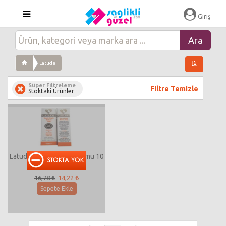
Giriş
Latude
Süper Filtreleme
Filtre Temizle
Stoktaki Ürünler
Latude Kaş & Kirpik Serumu 10
ml
16,78 ₺
14,22 ₺
Sepete Ekle