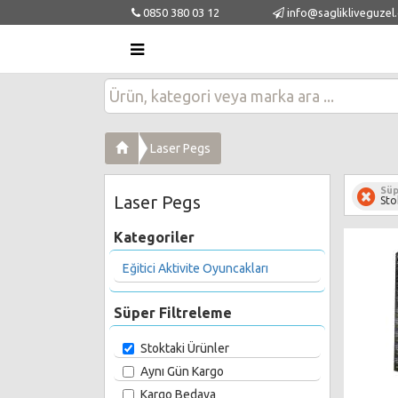
0850 380 03 12
info@saglikliveguzel
Laser Pegs
Süp
Laser Pegs
Sto
Kategoriler
Eğitici Aktivite Oyuncakları
Süper Filtreleme
Stoktaki Ürünler
Aynı Gün Kargo
Kargo Bedava