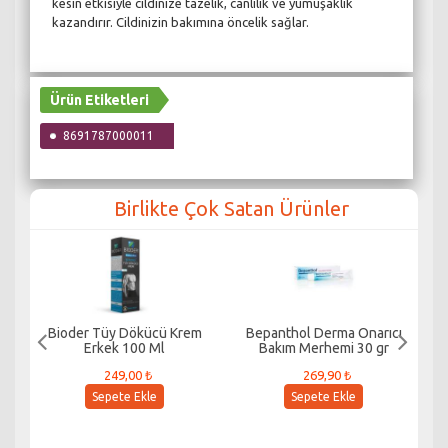
kesin etkisiyle cildinize tazelik, canlılık ve yumuşaklık
kazandırır. Cildinizin bakımına öncelik sağlar.
Ürün Etiketleri
8691787000011
Birlikte Çok Satan Ürünler
Bioder Tüy Dökücü Krem
Bepanthol Derma Onarıcı
Su
Erkek 100 Ml
Bakım Merhemi 30 gr
249,00 ₺
269,90 ₺
Sepete Ekle
Sepete Ekle