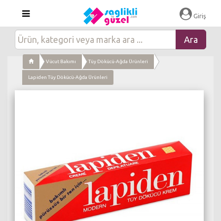
×
Giriş
Vücut Bakımı
Tüy Dökücü-Ağda Ürünleri
Lapiden Tüy Dökücü-Ağda Ürünleri