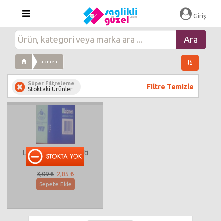
Giriş
Labmen
Süper Filtreleme
Filtre Temizle
Stoktaki Ürünler
Labmen Gebelik Testi
3,09 ₺
2,85 ₺
Sepete Ekle