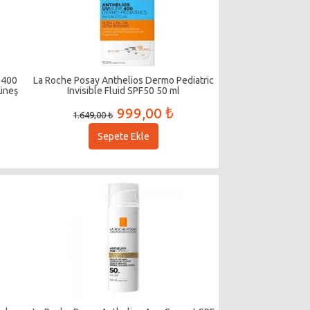
 400
La Roche Posay Anthelios Dermo Pediatric
Güneş
Invisible Fluid SPF50 50 ml
999,00 ₺
1.649,00 ₺
Sepete Ekle