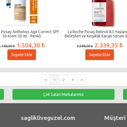
 Posay Anthelios Age Correct SPF
La Roche Posay Retinol B3 Yaşla
50 Krem 50 ml - Renkli
Belirtileri ve Kırışıklık Karşıtı Serum 
1.504,30 ₺
2.339,35 ₺
2.149,00 ₺
3.599,00 ₺
Sepete Ekle
Sepete Ekle
«
1
2
3
»
Çok Satan Markalarımız
saglikliveguzel.com
Müşteri 