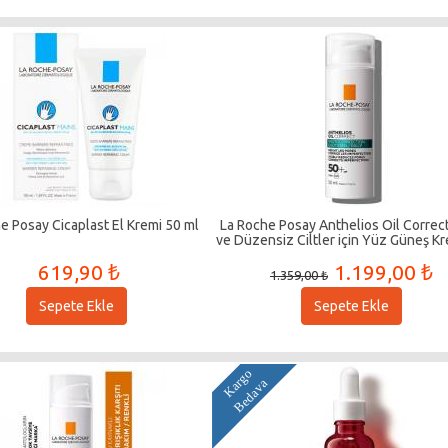
e Posay Cicaplast El Kremi 50 ml
La Roche Posay Anthelios Oil Correct
ve Düzensiz Ciltler için Yüz Güneş K
ml
619,90 ₺
1.199,00 ₺
1.359,00 ₺
Sepete Ekle
Sepete Ekle
K
a
g
o
B
e
d
a
v
r
a