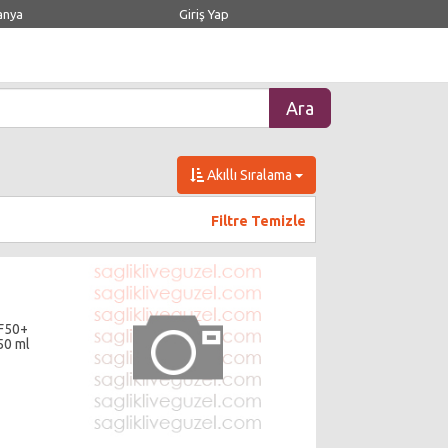
anya
Giriş Yap
Akıllı Sıralama
Filtre Temizle
PF50+
50 ml