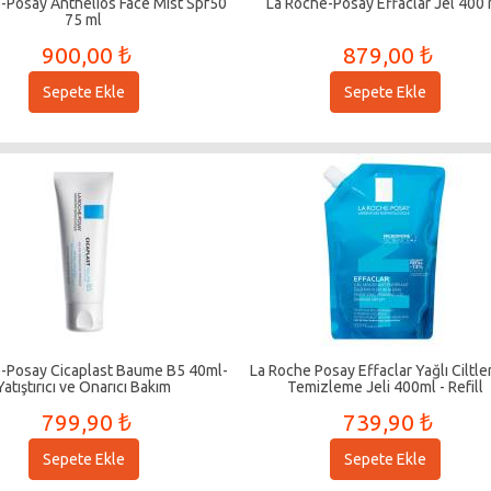
-Posay Anthelios Face Mist Spf50
La Roche-Posay Effaclar Jel 400 
75 ml
900,00 ₺
879,00 ₺
Sepete Ekle
Sepete Ekle
-Posay Cicaplast Baume B5 40ml-
La Roche Posay Effaclar Yağlı Ciltler
Yatıştırıcı ve Onarıcı Bakım
Temizleme Jeli 400ml - Refill
799,90 ₺
739,90 ₺
Sepete Ekle
Sepete Ekle