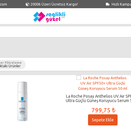
.com
2000₺ Üzeri Ücretsiz Kargo!
Hızlı Kamp
er Filtreleme
ktaki Ürünler
La Roche Posay Anthelios UV Air S
Ultra Güçlü Güneş Koruyucu Serum 
799,75 ₺
Sepete Ekle