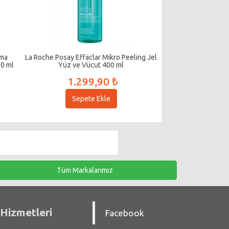
nma
La Roche Posay Effaclar Mikro Peeling Jel
30 ml
Yüz ve Vücut 400 ml
1.299,90 ₺
Sepete Ekle
Tüm Markalarımız
Hizmetleri
Facebook