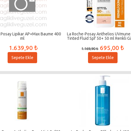
 Posay Lipikar AP+Max Baume 400
La Roche-Posay Anthelios UVmune
ml
Tinted Fluid Spf 50+ 50 ml Renkli 
Kremi
1.639,90 ₺
695,00 ₺
1.169,90 ₺
Sepete Ekle
Sepete Ekle