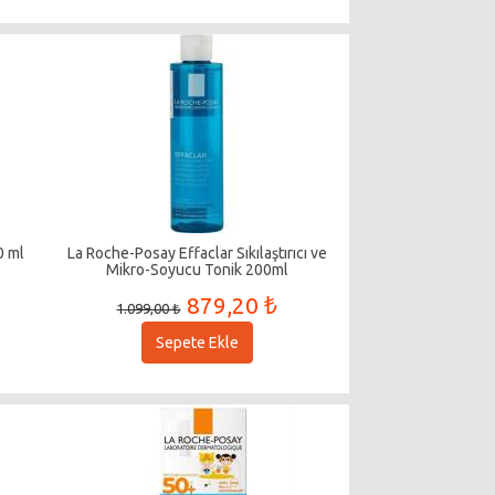
0 ml
La Roche-Posay Effaclar Sıkılaştırıcı ve
Mikro-Soyucu Tonik 200ml
879,20 ₺
1.099,00 ₺
Sepete Ekle