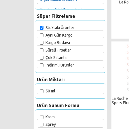
La Ro
Nemlendirici-Düzenleyici
Süper Filtreleme
Akne-Gözenek Kontrolü
Stoktaki Ürünler
Güneş Koruyucu Krem-Losyon
Aynı Gün Kargo
Cilt-Yüz Leke Giderici
Kargo Bedava
Süreli Fırsatlar
Bebek-Çocuk Güneş Koruyucu
Çok Satanlar
İndirimli Ürünler
Ürün Miktarı
50 ml
La Roche 
Spots Flu
Ürün Sunum Formu
Krem
Sprey