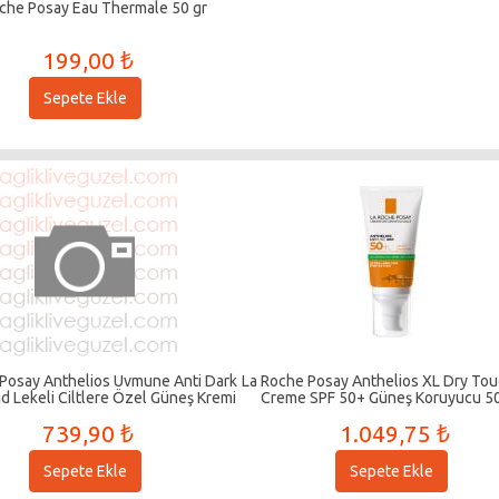
che Posay Eau Thermale 50 gr
199,00 ₺
Sepete Ekle
Posay Anthelios Uvmune Anti Dark
La Roche Posay Anthelios XL Dry Tou
id Lekeli Ciltlere Özel Güneş Kremi
Creme SPF 50+ Güneş Koruyucu 5
Spf50+ 50 ml
739,90 ₺
1.049,75 ₺
Sepete Ekle
Sepete Ekle