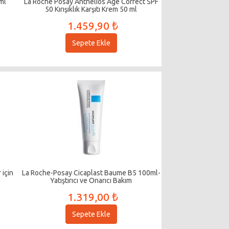
ml
La Roche Posay Anthelios Age Correct SPF
50 Kırışıklık Karşıtı Krem 50 ml
1.459,90 ₺
Sepete Ekle
 için
La Roche-Posay Cicaplast Baume B5 100ml-
Yatıştırıcı ve Onarıcı Bakım
1.319,00 ₺
Sepete Ekle