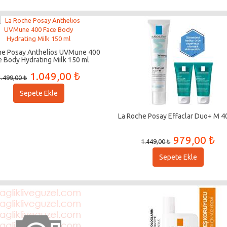
he Posay Anthelios UVMune 400
e Body Hydrating Milk 150 ml
1.049,00 ₺
1.499,00 ₺
Sepete Ekle
La Roche Posay Effaclar Duo+ M 4
979,00 ₺
1.449,00 ₺
Sepete Ekle