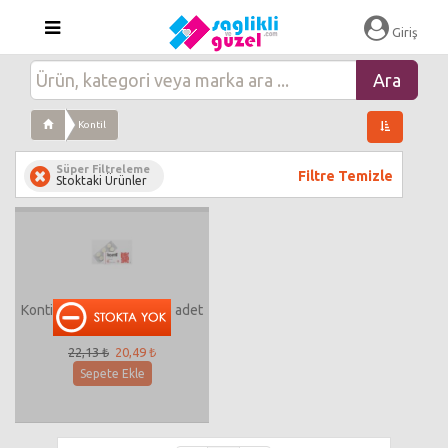
Giriş
Kontil
Süper Filtreleme
Filtre Temizle
Stoktaki Ürünler
Kontil Çiğneme Tableti 6 adet
250mg
22,13 ₺
20,49 ₺
Sepete Ekle