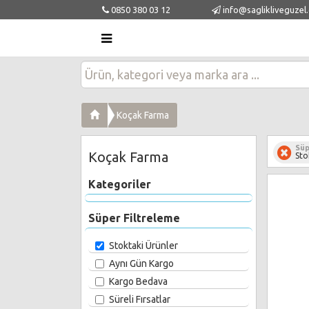
0850 380 03 12
info@saglikliveguzel
Koçak Farma
Süp
Koçak Farma
Sto
Kategoriler
Süper Filtreleme
Stoktaki Ürünler
Aynı Gün Kargo
Kargo Bedava
Süreli Fırsatlar