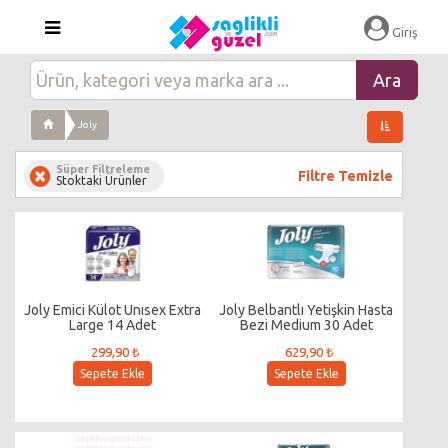
Giriş
Joly
Süper Filtreleme
Filtre Temizle
Stoktaki Ürünler
Joly Emici Külot Unısex Extra
Joly Belbantlı Yetişkin Hasta
Large 14 Adet
Bezi Medium 30 Adet
299,90 ₺
629,90 ₺
Sepete Ekle
Sepete Ekle