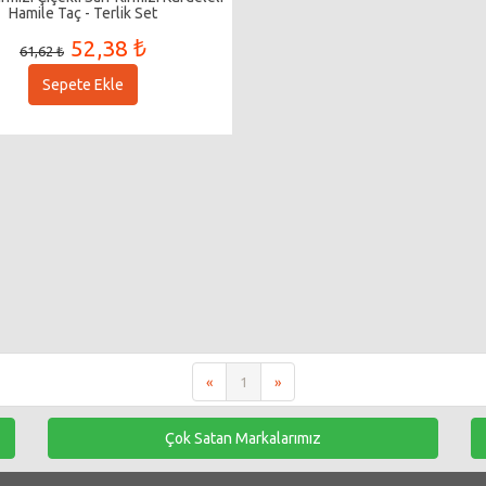
Hamile Taç - Terlik Set
52,38 ₺
61,62 ₺
Sepete Ekle
«
1
»
Çok Satan Markalarımız