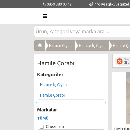
0850 380 03 12
info@saglikliveguzel
Hamile Giyim
Hamile İç Giyim
Hamile Ço
Süp
Hamile Çorabı
Sto
Kategoriler
Hamile İç Giyim
Hamile Çorabı
Markalar
TÜMÜ
Chezmam
Limissi K