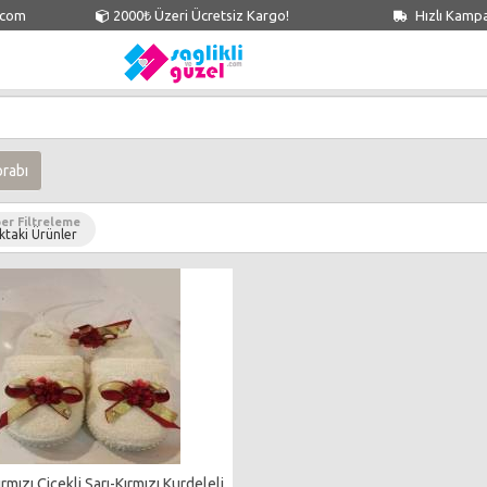
.com
2000₺ Üzeri Ücretsiz Kargo!
Hızlı Kamp
rabı
er Filtreleme
ktaki Ürünler
ırmızı Çiçekli Sarı-Kırmızı Kurdeleli