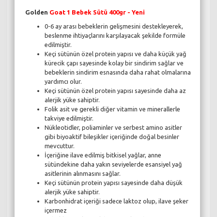
Golden
Goat 1 Bebek Sütü 400gr - Yeni
0-6 ay arası bebeklerin gelişmesini destekleyerek,
beslenme ihtiyaçlarını karşılayacak şekilde formüle
edilmiştir.
Keçi sütünün özel protein yapısı ve daha küçük yağ
kürecik çapı sayesinde kolay bir sindirim sağlar ve
bebeklerin sindirim esnasında daha rahat olmalarına
yardımcı olur.
Keçi sütünün özel protein yapısı sayesinde daha az
alerjik yüke sahiptir.
Folik asit ve gerekli diğer vitamin ve minerallerle
takviye edilmiştir.
Nükleotidler, poliaminler ve serbest amino asitler
gibi biyoaktif bileşikler içeriğinde doğal besinler
mevcuttur.
İçeriğine ilave edilmiş bitkisel yağlar, anne
sütündekine daha yakın seviyelerde esansiyel yağ
asitlerinin alınmasını sağlar.
Keçi sütünün protein yapısı sayesinde daha düşük
alerjik yüke sahiptir.
Karbonhidrat içeriği sadece laktoz olup, ilave şeker
içermez