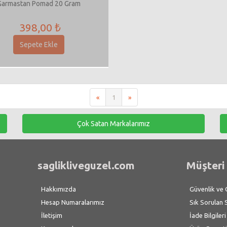
Garmastan Pomad 20 Gram
398,00 ₺
Sepete Ekle
«
1
»
Çok Satan Markalarımız
saglikliveguzel.com
Müşteri 
Hakkımızda
Güvenlik ve Gi
Hesap Numaralarımız
Sık Sorulan 
İletişim
İade Bilgileri