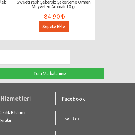
ilek
SweetFresh Şekersiz Şekerleme Orman
Meyveleri Aromalı 10 gr
84,90 ₺
Sepete Ekle
Tüm Markalarımız
Hizmetleri
Facebook
zlilik Bildirimi
Twitter
Sorular