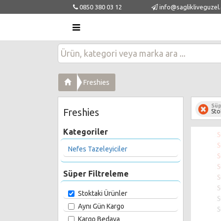
0850 380 03 12
info@saglikliveguzel
Freshies
Süp
Freshies
Sto
Kategoriler
Nefes Tazeleyiciler
Süper Filtreleme
Stoktaki Ürünler
Aynı Gün Kargo
Kargo Bedava