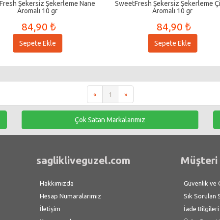
Fresh Şekersiz Şekerleme Nane
SweetFresh Şekersiz Şekerleme Ç
Aromalı 10 gr
Aromalı 10 gr
84,90 ₺
84,90 ₺
Sepete Ekle
Sepete Ekle
«
1
»
Çok Satan Markalarımız
saglikliveguzel.com
Müşteri 
Hakkımızda
Güvenlik ve Gi
Hesap Numaralarımız
Sık Sorulan 
İletişim
İade Bilgileri